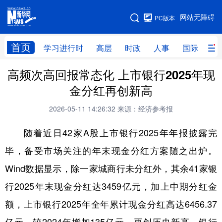
手机版
网站无障碍
PC版本
网站地图
首页
学习进行时
高层
时政
人事
国际
财
高频次高回报常态化 上市银行2025年现
学习进行时
高层
时政
人事
金分红再创新高
国际
财经
网评
港澳
2026-05-11 14:26:32
来源：经济参考报
台湾
思客智库
全球连线
教育
随着近日42家A股上市银行2025年年报披露完
科技
科创
量子
体育
毕，备受市场关注的年末现金分红方案随之出炉。
文化
书画
健康
军事
Wind数据显示，除一家城商行未分红外，其余41家银
访谈
视频
图片
政务
行2025年末现金分红达3459亿元，加上中期分红金
法律
中央文件
金融
汽车
额，上市银行2025年全年累计现金分红高达6456.37
食品
人居
信息化
数字经济