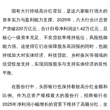
山东
河南
湖北
湖南
国有大行持续高分红背后，是这六家银行强大的
广东
广西
海南
重庆
资本实力与盈利能力支撑。2025年，六大行合计总资
四川
贵州
云南
西藏
产突破220万亿元，合计归母净利润达1.42万亿元，且
陕西
甘肃
青海
宁夏
核心一级资本充足、不良贷款率维持低位，风险抵御
新疆
内蒙古
黑龙江
能力强。这使得它们在保障股东高回报的同时，也能
持续加大对实体经济、科技贷款、乡村振兴等领域的
多语种频道
信贷投放支持，实现回报股东与支持实体经济的良性
English
Español
Français
عربى
平衡。
Русский язык
日本語
한국어
在股份行中，头部银行也保持着较高分红金额和
Deutsch
Português
比例。作为总资产规模最大的股份行，招商银行在
2025年净利润小幅增长的背景下维持了高额分红，全