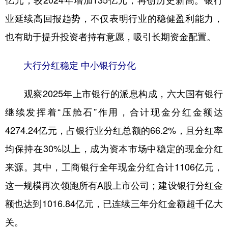
亿元，较2024年增加135亿元，再创历史新高。银行
业延续高回报趋势，不仅表明行业的稳健盈利能力，
学术中国
乡村振兴
银龄
溯源中国
也有助于提升投资者持有意愿，吸引长期资金配置。
城市
旅游
能源
会展
彩票
娱乐
时尚
悦读
大行分红稳定 中小银行分化
公益
一带一路
亚太网
上市公司
观察2025年上市银行的派息构成，六大国有银行
文化产业
继续发挥着“压舱石”作用，合计现金分红金额达
4274.24亿元，占银行业分红总额的66.2%，且分红率
地方频道
均保持在30%以上，成为资本市场中稳定的现金分红
来源。其中，工商银行全年现金分红合计1106亿元，
北京
天津
河北
山西
这一规模再次领跑所有A股上市公司；建设银行分红金
辽宁
吉林
上海
江苏
额也达到1016.84亿元，已连续三年分红金额超千亿大
浙江
安徽
福建
江西
关。