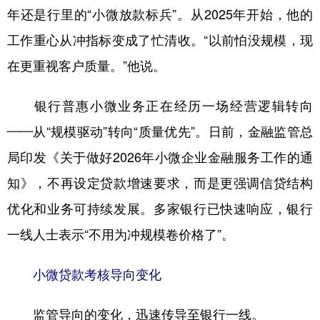
年还是行里的“小微放款标兵”。从2025年开始，他的
学术中国
乡村振兴
银龄
溯源中国
工作重心从冲指标变成了忙清收。“以前怕没规模，现
城市
旅游
能源
会展
在更重视客户质量。”他说。
彩票
娱乐
时尚
悦读
银行普惠小微业务正在经历一场经营逻辑转向
公益
一带一路
亚太网
上市公司
——从“规模驱动”转向“质量优先”。日前，金融监管总
文化产业
局印发《关于做好2026年小微企业金融服务工作的通
知》，不再设定贷款增速要求，而是更强调信贷结构
地方频道
优化和业务可持续发展。多家银行已快速响应，银行
一线人士表示“不用为冲规模卷价格了”。
北京
天津
河北
山西
辽宁
吉林
上海
江苏
小微贷款考核导向变化
浙江
安徽
福建
江西
监管导向的变化，迅速传导至银行一线。