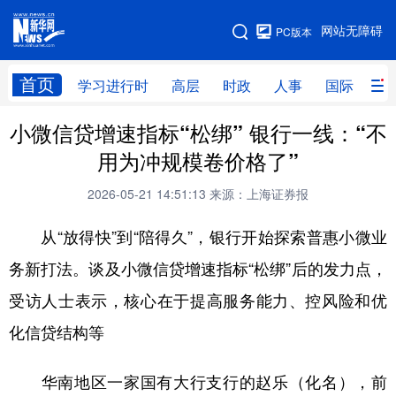
手机版
网站无障碍
PC版本
网站地图
首页
学习进行时
高层
时政
人事
国际
财
小微信贷增速指标“松绑” 银行一线：“不
学习进行时
高层
时政
人事
用为冲规模卷价格了”
国际
财经
网评
港澳
2026-05-21 14:51:13
来源：上海证券报
台湾
思客智库
全球连线
教育
从“放得快”到“陪得久”，银行开始探索普惠小微业
科技
科创
量子
体育
务新打法。谈及小微信贷增速指标“松绑”后的发力点，
文化
书画
健康
军事
受访人士表示，核心在于提高服务能力、控风险和优
访谈
视频
图片
政务
化信贷结构等
法律
中央文件
金融
汽车
华南地区一家国有大行支行的赵乐（化名），前
食品
人居
信息化
数字经济