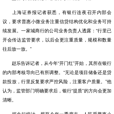
山东
河南
湖北
湖南
上海证券报记者获悉，有银行连夜召开内部会
广东
广西
海南
重庆
议，要求普惠小微业务注重信贷结构优化和业务可持
四川
贵州
云南
西藏
续发展。一家城商行的公司业务负责人透露：“行里已
陕西
甘肃
青海
宁夏
开会传达监管要求，以后会更注重质量，规模和数量
新疆
内蒙古
黑龙江
往后放一放。”
多语种频道
赵乐告诉记者，从今年“开门红”开始，其所在银行
的内部考核导向已有所调整。“无论是项目储备还是贷
English
Español
Français
عربى
款投放，行里反复要求严控风险，注重客户质量。”他
Русский язык
日本語
한국어
认为，监管部门明确要求后，银行“提质”的方向会更加
Deutsch
Português
清晰。