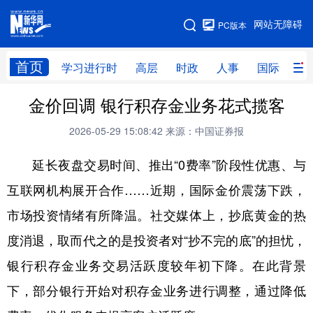
手机版
网站无障碍
PC版本
网站地图
首页
学习进行时
高层
时政
人事
国际
财
金价回调 银行积存金业务花式揽客
学习进行时
高层
时政
人事
2026-05-29 15:08:42
来源：中国证券报
国际
财经
网评
港澳
延长夜盘交易时间、推出“0费率”阶段性优惠、与
台湾
思客智库
全球连线
教育
互联网机构展开合作……近期，国际金价震荡下跌，
科技
科创
量子
体育
市场投资情绪有所降温。社交媒体上，抄底黄金的热
文化
书画
健康
军事
度消退，取而代之的是投资者对“抄不完的底”的担忧，
访谈
视频
图片
政务
银行积存金业务交易活跃度较年初下降。在此背景
法律
中央文件
金融
汽车
下，部分银行开始对积存金业务进行调整，通过降低
食品
人居
信息化
数字经济