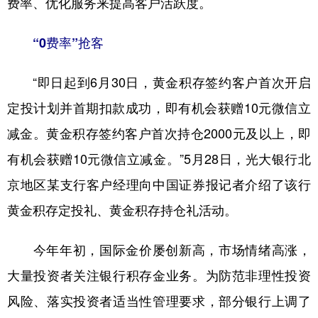
费率、优化服务来提高客户活跃度。
学术中国
乡村振兴
银龄
溯源中国
“0费率”抢客
城市
旅游
能源
会展
“即日起到6月30日，黄金积存签约客户首次开启
彩票
娱乐
时尚
悦读
定投计划并首期扣款成功，即有机会获赠10元微信立
公益
一带一路
亚太网
上市公司
减金。黄金积存签约客户首次持仓2000元及以上，即
文化产业
有机会获赠10元微信立减金。”5月28日，光大银行北
京地区某支行客户经理向中国证券报记者介绍了该行
地方频道
黄金积存定投礼、黄金积存持仓礼活动。
北京
天津
河北
山西
今年年初，国际金价屡创新高，市场情绪高涨，
辽宁
吉林
上海
江苏
大量投资者关注银行积存金业务。为防范非理性投资
浙江
安徽
福建
江西
风险、落实投资者适当性管理要求，部分银行上调了