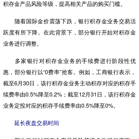
山东
河南
湖北
湖南
积存金产品风险等级，提高相关产品的购买门槛。
广东
广西
海南
重庆
随着国际金价震荡下跌，银行积存金业务交易活
四川
贵州
云南
西藏
跃度有所下降。在此背景下，部分银行开始对积存金
陕西
甘肃
青海
宁夏
业务进行调整。
新疆
内蒙古
黑龙江
多家银行对积存金业务的手续费进行阶段性优
惠，部分银行以“0费率”抢客。例如，工商银行表示，
多语种频道
截至6月30日，该行积存金业务主动积存对应的积存手
English
Español
Français
عربى
续费率由0.5%降至0.2%；截至12月31日，该行积存金
Русский язык
日本語
한국어
业务定投对应的积存手续费率由0.5%降至0%。
Deutsch
Português
延长夜盘交易时间