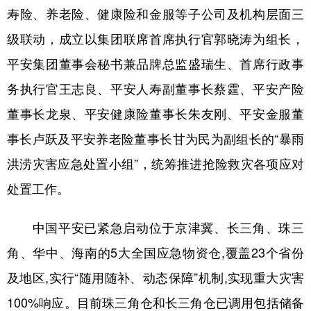
山东
河南
湖北
湖南
寿险、养老险、健康险和金服等子公司及机构层面三
广东
广西
海南
重庆
级联动，成立以集团联席首席执行官郭晓涛为组长，
四川
贵州
云南
西藏
平安集团董事会秘书兼品牌总监盛瑞生、首席行政事
务执行官王志良、平安人寿副董事长蔡霆、平安产险
陕西
甘肃
青海
宁夏
董事长龙泉、平安健康险董事长朱友刚、平安金服董
新疆
内蒙古
黑龙江
事长卢跃及平安养老险董事长甘为民为副组长的“暴雨
洪涝灾害应急处置小组”，统筹推进抢险救灾各项应对
多语种频道
处置工作。
English
Español
Français
عربى
中国平安已紧急启动位于京津冀、长三角、珠三
Русский язык
日本語
한국어
角、华中、海南的5大全国应急物资仓,覆盖23个省份
Deutsch
Português
及地区,实行“随用随补、动态保障”机制,实现重大灾害
100%响应。目前珠三角仓和长三角仓已调用包括储备