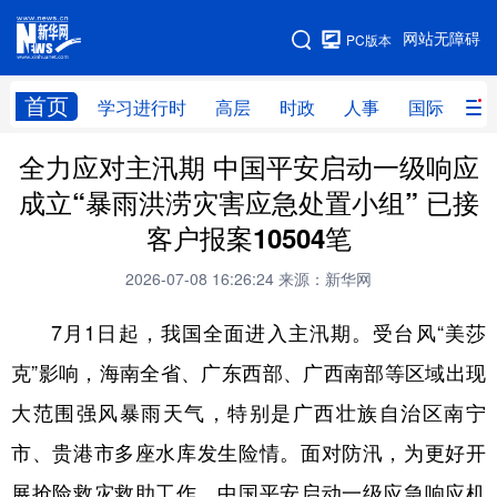
手机版
网站无障碍
PC版本
网站地图
首页
学习进行时
高层
时政
人事
国际
财
全力应对主汛期 中国平安启动一级响应
学习进行时
高层
时政
人事
成立“暴雨洪涝灾害应急处置小组” 已接
国际
财经
网评
港澳
客户报案10504笔
台湾
思客智库
全球连线
教育
2026-07-08 16:26:24
来源：新华网
科技
科创
量子
体育
7月1日起，我国全面进入主汛期。受台风“美莎
文化
书画
健康
军事
克”影响，海南全省、广东西部、广西南部等区域出现
访谈
视频
图片
政务
大范围强风暴雨天气，特别是广西壮族自治区南宁
法律
中央文件
金融
汽车
市、贵港市多座水库发生险情。面对防汛，为更好开
展抢险救灾救助工作，中国平安启动一级应急响应机
食品
人居
信息化
数字经济