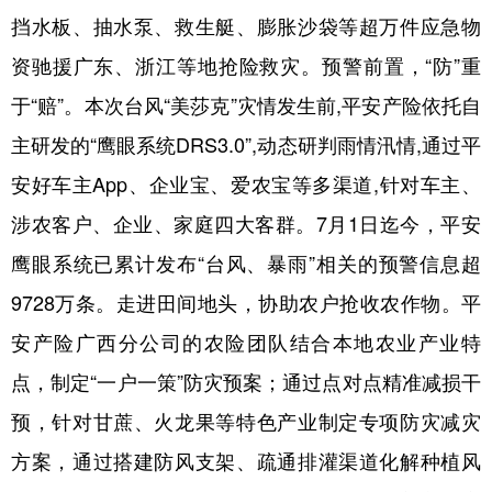
挡水板、抽水泵、救生艇、膨胀沙袋等超万件应急物
资驰援广东、浙江等地抢险救灾。预警前置，“防”重
于“赔”。本次台风“美莎克”灾情发生前,平安产险依托自
主研发的“鹰眼系统DRS3.0”,动态研判雨情汛情,通过平
安好车主App、企业宝、爱农宝等多渠道,针对车主、
涉农客户、企业、家庭四大客群。7月1日迄今，平安
鹰眼系统已累计发布“台风、暴雨”相关的预警信息超
9728万条。走进田间地头，协助农户抢收农作物。平
安产险广西分公司的农险团队结合本地农业产业特
点，制定“一户一策”防灾预案；通过点对点精准减损干
预，针对甘蔗、火龙果等特色产业制定专项防灾减灾
方案，通过搭建防风支架、疏通排灌渠道化解种植风