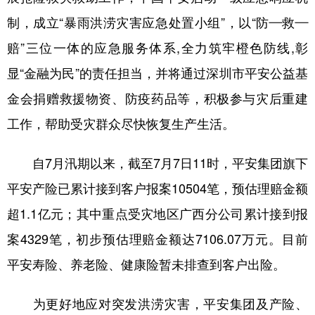
制，成立“暴雨洪涝灾害应急处置小组”，以“防—救—
学术中国
乡村振兴
银龄
溯源中国
赔”三位一体的应急服务体系,全力筑牢橙色防线,彰
城市
旅游
能源
会展
显“金融为民”的责任担当，并将通过深圳市平安公益基
彩票
娱乐
时尚
悦读
金会捐赠救援物资、防疫药品等，积极参与灾后重建
公益
一带一路
亚太网
上市公司
工作，帮助受灾群众尽快恢复生产生活。
文化产业
自7月汛期以来，截至7月7日11时，平安集团旗下
平安产险已累计接到客户报案10504笔，预估理赔金额
地方频道
超1.1亿元；其中重点受灾地区广西分公司累计接到报
北京
天津
河北
山西
案4329笔，初步预估理赔金额达7106.07万元。目前
辽宁
吉林
上海
江苏
平安寿险、养老险、健康险暂未排查到客户出险。
浙江
安徽
福建
江西
为更好地应对突发洪涝灾害，平安集团及产险、