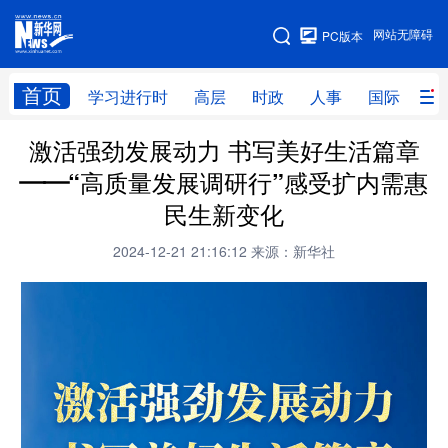
手机版
网站无障碍
PC版本
网站地图
首页
学习进行时
高层
时政
人事
国际
财
激活强劲发展动力 书写美好生活篇章
学习进行时
高层
时政
人事
——“高质量发展调研行”感受扩内需惠
国际
财经
网评
港澳
民生新变化
台湾
思客智库
全球连线
教育
2024-12-21 21:16:12
来源：新华社
科技
科创
量子
体育
文化
书画
健康
军事
访谈
视频
图片
政务
法律
中央文件
金融
汽车
食品
人居
信息化
数字经济