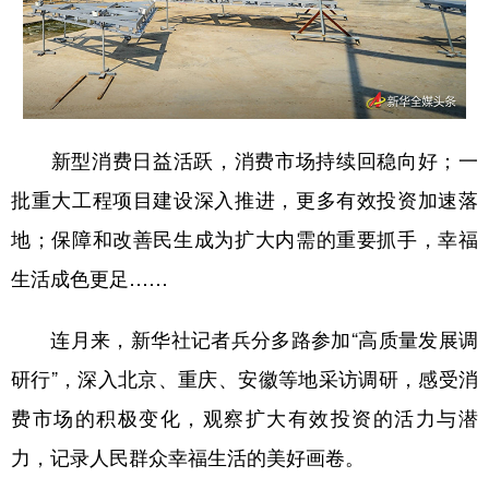
山东
河南
湖北
湖南
广东
广西
海南
重庆
四川
贵州
云南
西藏
陕西
甘肃
青海
宁夏
新型消费日益活跃，消费市场持续回稳向好；一
新疆
内蒙古
黑龙江
批重大工程项目建设深入推进，更多有效投资加速落
地；保障和改善民生成为扩大内需的重要抓手，幸福
多语种频道
生活成色更足……
English
Español
Français
عربى
连月来，新华社记者兵分多路参加“高质量发展调
Русский язык
日本語
한국어
研行”，深入北京、重庆、安徽等地采访调研，感受消
Deutsch
Português
费市场的积极变化，观察扩大有效投资的活力与潜
力，记录人民群众幸福生活的美好画卷。