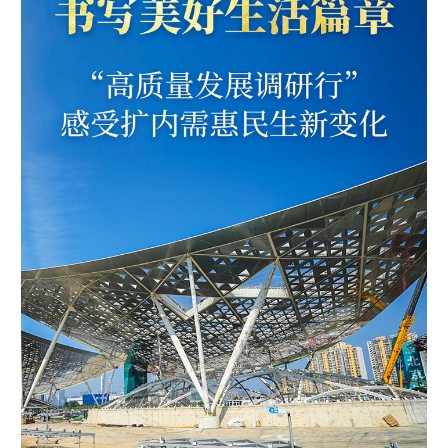
学术中国
乡村振兴
银龄
溯源中国
城市
旅游
能源
会展
彩票
娱乐
时尚
悦读
公益
一带一路
亚太网
上市公司
文化产业
地方频道
北京
天津
河北
山西
辽宁
吉林
上海
江苏
浙江
安徽
福建
江西