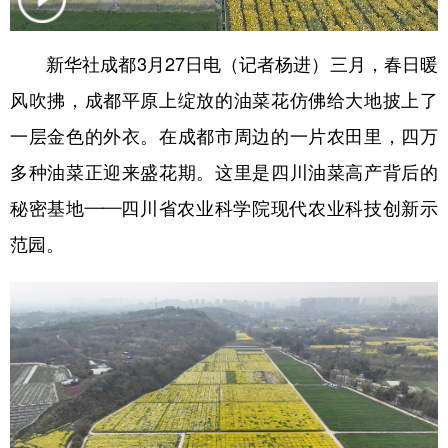
学术中国
乡村振兴
银龄
溯源中国
新华社成都3月27日电（记者杨进）三月，春日暖
城市
旅游
能源
会展
风吹拂，成都平原上绽放的油菜花仿佛给大地披上了
彩票
娱乐
时尚
悦读
一层金色的外衣。在成都市周边的一片农田里，四万
公益
一带一路
亚太网
上市公司
多种油菜正迎来盛花期。这里是四川油菜高产背后的
秘密基地——四川省农业科学院现代农业科技创新示
文化产业
范园。
地方频道
北京
天津
河北
山西
辽宁
吉林
上海
江苏
浙江
安徽
福建
江西