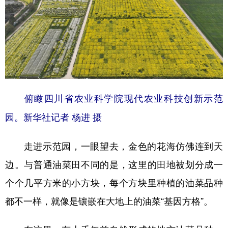
山东
河南
湖北
湖南
广东
广西
海南
重庆
四川
贵州
云南
西藏
陕西
甘肃
青海
宁夏
新疆
内蒙古
黑龙江
俯瞰四川省农业科学院现代农业科技创新示范
园。新华社记者 杨进 摄
多语种频道
走进示范园，一眼望去，金色的花海仿佛连到天
English
Español
Français
عربى
边。与普通油菜田不同的是，这里的田地被划分成一
Русский язык
日本語
한국어
个个几平方米的小方块，每个方块里种植的油菜品种
Deutsch
Português
都不一样，就像是镶嵌在大地上的油菜“基因方格”。