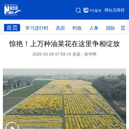
手机版
网站无障碍
PC版本
网站地图
首页
学习进行时
高层
时政
人事
国际
财
惊艳！上万种油菜花在这里争相绽放
学习进行时
高层
时政
人事
2025-03-28 07:59:16
来源：新华网
国际
财经
网评
港澳
台湾
思客智库
全球连线
教育
科技
科创
量子
体育
文化
书画
健康
军事
访谈
视频
图片
政务
法律
中央文件
金融
汽车
食品
人居
信息化
数字经济