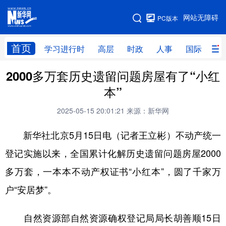
手机版
网站无障碍
PC版本
网站地图
首页
学习进行时
高层
时政
人事
国际
财
2000多万套历史遗留问题房屋有了“小红
学习进行时
高层
时政
人事
本”
国际
财经
网评
港澳
2025-05-15 20:01:21
来源：新华网
台湾
思客智库
全球连线
教育
新华社北京5月15日电（记者王立彬）不动产统一
科技
科创
量子
体育
登记实施以来，全国累计化解历史遗留问题房屋2000
文化
书画
健康
军事
多万套，一本本不动产权证书“小红本”，圆了千家万
访谈
视频
图片
政务
户“安居梦”。
法律
中央文件
金融
汽车
自然资源部自然资源确权登记局局长胡善顺15日
食品
人居
信息化
数字经济