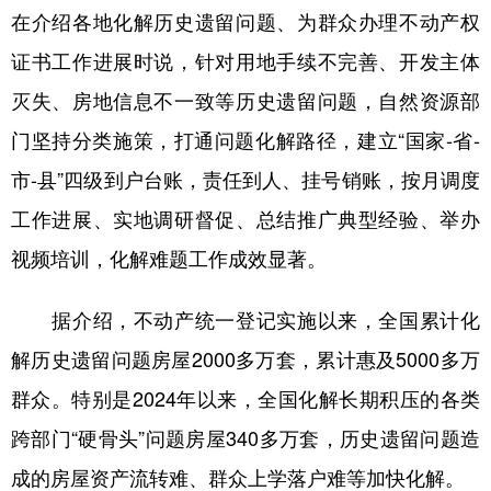
在介绍各地化解历史遗留问题、为群众办理不动产权
学术中国
乡村振兴
银龄
溯源中国
证书工作进展时说，针对用地手续不完善、开发主体
城市
旅游
能源
会展
灭失、房地信息不一致等历史遗留问题，自然资源部
彩票
娱乐
时尚
悦读
门坚持分类施策，打通问题化解路径，建立“国家-省-
市-县”四级到户台账，责任到人、挂号销账，按月调度
公益
一带一路
亚太网
上市公司
工作进展、实地调研督促、总结推广典型经验、举办
文化产业
视频培训，化解难题工作成效显著。
地方频道
据介绍，不动产统一登记实施以来，全国累计化
解历史遗留问题房屋2000多万套，累计惠及5000多万
北京
天津
河北
山西
群众。特别是2024年以来，全国化解长期积压的各类
辽宁
吉林
上海
江苏
跨部门“硬骨头”问题房屋340多万套，历史遗留问题造
浙江
安徽
福建
江西
成的房屋资产流转难、群众上学落户难等加快化解。