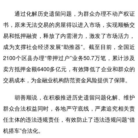
山东
河南
湖北
湖南
通过化解历史遗留问题，为群众办理不动产权证
广东
广西
海南
重庆
书，原来无法交易的房屋得以进入市场，实现顺畅交
四川
贵州
云南
西藏
易和抵押融资，释放了内需潜力，激发了市场活力，
陕西
甘肃
青海
宁夏
成为支撑社会经济发展“助推器”。截至目前，全国近
新疆
内蒙古
黑龙江
2100个区县办理“带押过户”业务50.7万笔，累计涉及
卖方抵押金额6400多亿元，有效降低了企业和群众的
多语种频道
交易成本，为金融业机构防范资金风险提供了保障。
English
Español
Français
عربى
胡善顺说，在积极推进历史遗留问题化解、维护
Русский язык
日本語
한국어
群众合法权益同时，各地严守底线，严肃追究相关责
Deutsch
Português
任主体的违法违规责任，有效防止了违法违规问题“借
机搭车”合法化。