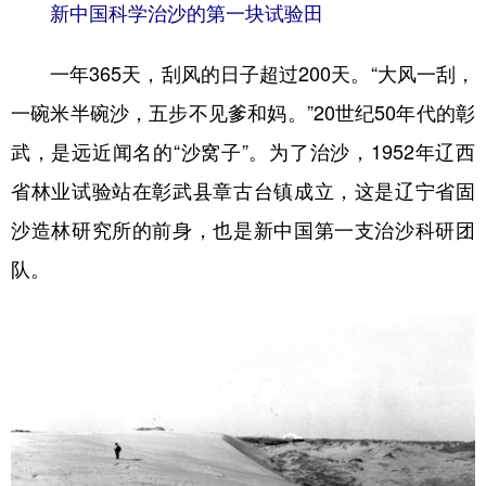
山东
河南
湖北
湖南
新中国科学治沙的第一块试验田
广东
广西
海南
重庆
一年365天，刮风的日子超过200天。“大风一刮，
四川
贵州
云南
西藏
一碗米半碗沙，五步不见爹和妈。”20世纪50年代的彰
陕西
甘肃
青海
宁夏
武，是远近闻名的“沙窝子”。为了治沙，1952年辽西
新疆
内蒙古
黑龙江
省林业试验站在彰武县章古台镇成立，这是辽宁省固
沙造林研究所的前身，也是新中国第一支治沙科研团
多语种频道
队。
English
Español
Français
عربى
Русский язык
日本語
한국어
Deutsch
Português