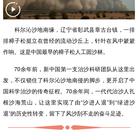
学术中国
乡村振兴
银龄
溯源中国
城市
旅游
能源
会展
科尔沁沙地南缘，辽宁省彰武县章古台镇，一排
彩票
娱乐
时尚
悦读
排樟子松挺立在曾经的流动沙丘上，针叶在风中簌簌
公益
一带一路
亚太网
上市公司
作响。这是中国最早的樟子松人工固沙林。
文化产业
70余年前，新中国第一支治沙科研团队从这里出
发，不仅锁住了科尔沁沙地南侵的脚步，更开启了中
地方频道
国科学治沙的传奇征程。70余年间，一代代治沙人扎
北京
天津
河北
山西
根沙海荒山，让这里实现了由“沙进人退”到“绿进沙
退”的历史性转变，留下了风沙刮不走的奋斗足迹。
辽宁
吉林
上海
江苏
浙江
安徽
福建
江西