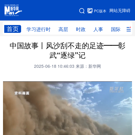
手机版
网站无障碍
PC版本
网站地图
首页
学习进行时
高层
时政
人事
国际
财
中国故事丨风沙刮不走的足迹——彰
学习进行时
高层
时政
人事
武“逐绿”记
国际
财经
网评
港澳
2025-06-18 10:46:03
来源：新华网
台湾
思客智库
全球连线
教育
科技
科创
量子
体育
文化
书画
健康
军事
访谈
视频
图片
政务
法律
中央文件
金融
汽车
食品
人居
信息化
数字经济