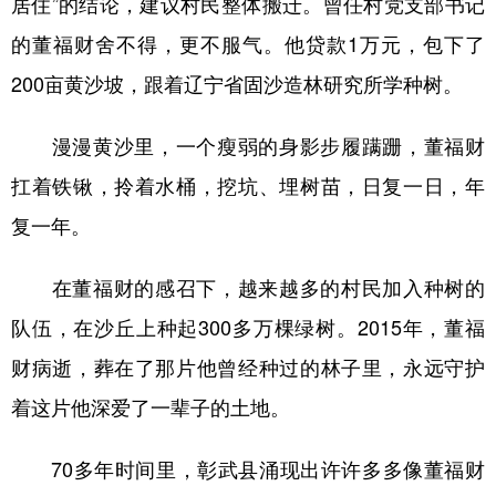
居住”的结论，建议村民整体搬迁。曾任村党支部书记
的董福财舍不得，更不服气。他贷款1万元，包下了
200亩黄沙坡，跟着辽宁省固沙造林研究所学种树。
漫漫黄沙里，一个瘦弱的身影步履蹒跚，董福财
扛着铁锹，拎着水桶，挖坑、埋树苗，日复一日，年
复一年。
在董福财的感召下，越来越多的村民加入种树的
队伍，在沙丘上种起300多万棵绿树。2015年，董福
财病逝，葬在了那片他曾经种过的林子里，永远守护
着这片他深爱了一辈子的土地。
70多年时间里，彰武县涌现出许许多多像董福财