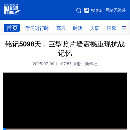
手机版
网站无障碍
PC版本
网站地图
首页
学习进行时
高层
时政
人事
国际
财
铭记5098天，巨型照片墙震撼重现抗战
学习进行时
高层
时政
人事
记忆
国际
财经
网评
港澳
2025-07-09 11:07:55
来源：新华社
台湾
思客智库
全球连线
教育
科技
科创
量子
体育
文化
书画
健康
军事
访谈
视频
图片
政务
法律
中央文件
金融
汽车
食品
人居
信息化
数字经济