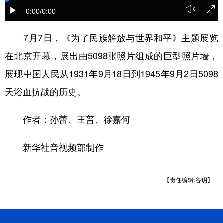
0:00
/0:00
学术中国
乡村振兴
银龄
溯源中国
7月7日，《为了民族解放与世界和平》主题展览
城市
旅游
能源
会展
在北京开幕，展出由5098张照片组成的巨型照片墙，
彩票
娱乐
时尚
悦读
展现中国人民从1931年9月18日到1945年9月2日5098
公益
一带一路
亚太网
上市公司
天浴血抗战的历史。
文化产业
作者：孙蕾、王普、徐嘉何
地方频道
新华社音视频部制作
北京
天津
河北
山西
【责任编辑:谷玥】
辽宁
吉林
上海
江苏
浙江
安徽
福建
江西