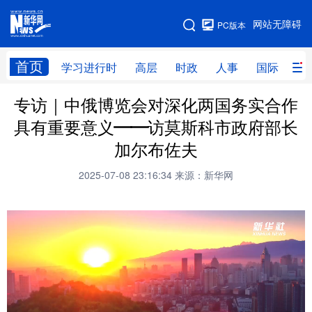
手机版
网站无障碍
PC版本
网站地图
首页
学习进行时
高层
时政
人事
国际
财
专访｜中俄博览会对深化两国务实合作
学习进行时
高层
时政
人事
具有重要意义——访莫斯科市政府部长
国际
财经
网评
港澳
加尔布佐夫
台湾
思客智库
全球连线
教育
2025-07-08 23:16:34
来源：新华网
科技
科创
量子
体育
文化
书画
健康
军事
访谈
视频
图片
政务
法律
中央文件
金融
汽车
食品
人居
信息化
数字经济