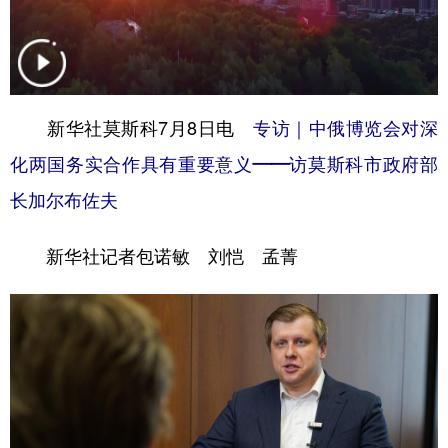
学术中国
乡村振兴
银龄
溯源中国
城市
旅游
能源
会展
彩票
娱乐
时尚
悦读
新华社莫斯科7月8日电
专访｜中俄博览会对深
化两国务实合作具有重要意义——访莫斯科市政府部
公益
一带一路
亚太网
上市公司
长加尔布佐夫
文化产业
新华社记者包诺敏 刘恺 孟菁
地方频道
北京
天津
河北
山西
辽宁
吉林
上海
江苏
浙江
安徽
福建
江西