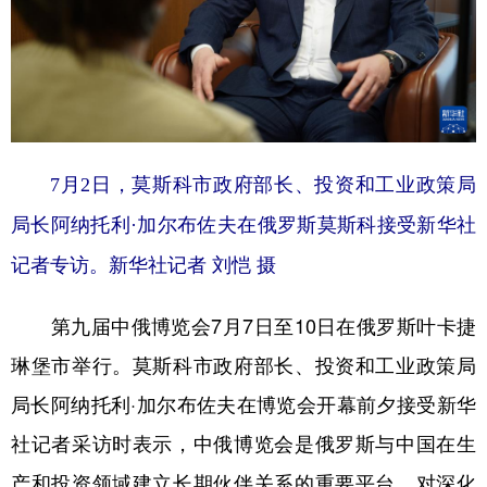
山东
河南
湖北
湖南
广东
广西
海南
重庆
四川
贵州
云南
西藏
陕西
甘肃
青海
宁夏
7月2日，莫斯科市政府部长、投资和工业政策局
新疆
内蒙古
黑龙江
局长阿纳托利·加尔布佐夫在俄罗斯莫斯科接受新华社
记者专访。新华社记者 刘恺 摄
多语种频道
English
Español
Français
عربى
第九届中俄博览会7月7日至10日在俄罗斯叶卡捷
Русский язык
日本語
한국어
琳堡市举行。莫斯科市政府部长、投资和工业政策局
局长阿纳托利·加尔布佐夫在博览会开幕前夕接受新华
Deutsch
Português
社记者采访时表示，中俄博览会是俄罗斯与中国在生
产和投资领域建立长期伙伴关系的重要平台，对深化