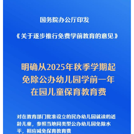
学术中国
乡村振兴
银龄
溯源中国
城市
旅游
能源
会展
彩票
娱乐
时尚
悦读
公益
一带一路
亚太网
上市公司
文化产业
地方频道
北京
天津
河北
山西
辽宁
吉林
上海
江苏
浙江
安徽
福建
江西