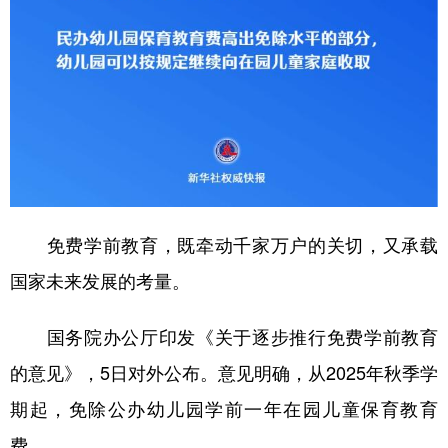
山东
河南
湖北
湖南
广东
广西
海南
重庆
四川
贵州
云南
西藏
陕西
甘肃
青海
宁夏
新疆
内蒙古
黑龙江
免费学前教育，既牵动千家万户的关切，又承载
多语种频道
国家未来发展的考量。
English
Español
Français
عربى
Русский язык
日本語
한국어
国务院办公厅印发《关于逐步推行免费学前教育
的意见》，5日对外公布。意见明确，从2025年秋季学
Deutsch
Português
期起，免除公办幼儿园学前一年在园儿童保育教育
费。