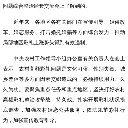
问题综合整治经验交流会上了解到的。
学术中国
乡村振兴
银龄
溯源中国
近年来，各地区各有关部门在宣传引导、婚俗改
城市
旅游
能源
会展
革、婚恋服务、打击婚托婚骗等方面综合发力，推动
彩票
娱乐
时尚
悦读
局部地区彩礼上涨势头得到有效遏制。
公益
一带一路
亚太网
上市公司
中央农村工作领导小组办公室有关负责人在会上
文化产业
表示，农村高额彩礼问题是文化习俗、性别失衡、城
乡差距等多方面因素交织造成的，必须持续用力、久
地方频道
久为功。要聚焦重点任务和重点地区，坚决打好农村
北京
天津
河北
山西
高额彩礼整治攻坚战、持久战。扎实开展彩礼状况摸
辽宁
吉林
上海
江苏
底调查，加强农村婚恋公共服务，依法规范彩礼行
浙江
安徽
福建
江西
为，加强宣传教育引导。