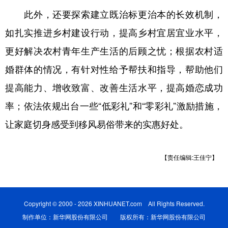
山东
河南
湖北
湖南
此外，还要探索建立既治标更治本的长效机制，
广东
广西
海南
重庆
如扎实推进乡村建设行动，提高乡村宜居宜业水平，
四川
贵州
云南
西藏
更好解决农村青年生产生活的后顾之忧；根据农村适
陕西
甘肃
青海
宁夏
婚群体的情况，有针对性给予帮扶和指导，帮助他们
提高能力、增收致富、改善生活水平，提高婚恋成功
新疆
内蒙古
黑龙江
率；依法依规出台一些“低彩礼”和“零彩礼”激励措施，
让家庭切身感受到移风易俗带来的实惠好处。
多语种频道
English
Español
Français
عربى
【责任编辑:王佳宁】
Русский язык
日本語
한국어
Deutsch
Português
Copyright © 2000 - 2026 XINHUANET.com All Rights Reserved.
制作单位：新华网股份有限公司 版权所有：新华网股份有限公司