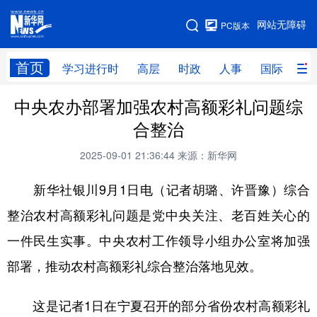
手机版
网站无障碍
PC版本
网站地图
首页
学习进行时
高层
时政
人事
国际
财
中央农办部署加强农村高额彩礼问题综
学习进行时
高层
时政
人事
合整治
国际
财经
网评
港澳
2025-09-01 21:36:44
来源：新华网
台湾
思客智库
全球连线
教育
新华社银川9月1日电（记者胡璐、许晋豫）综合
科技
科创
量子
体育
整治农村高额彩礼问题是党中央关注、老百姓关心的
文化
书画
健康
军事
一件民生实事。中央农村工作领导小组办公室将加强
访谈
视频
图片
政务
部署，推动农村高额彩礼综合整治落地见效。
法律
中央文件
金融
汽车
这是记者1日在宁夏召开的部分省份农村高额彩礼
食品
人居
信息化
数字经济