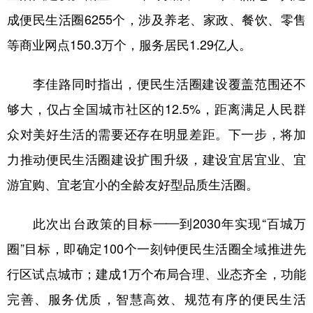
山东
河南
湖北
湖南
成便民生活圈6255个，涉及养老、家政、餐饮、零售
广东
广西
海南
重庆
等商业网点150.3万个，服务居民1.29亿人。
四川
贵州
云南
西藏
李佳路同时指出，便民生活圈建设覆盖范围还不
陕西
甘肃
青海
宁夏
够大，仅占全国城市社区的12.5%，距离满足人民群
新疆
内蒙古
黑龙江
众对美好生活的需要还存在明显差距。下一步，将加
力推动便民生活圈建设扩围升级，建设宜居宜业、宜
多语种频道
游宜购、宜老宜小的全龄友好型品质生活圈。
English
Español
Français
عربى
此次出台政策的目标——到2030年实现“百城万
Русский язык
日本語
한국어
圈”目标，即确定100个一刻钟便民生活圈全域推进先
Deutsch
Português
行区试点城市；建成1万个布局合理、业态齐全，功能
完善、服务优质，智慧高效、规范有序的便民生活