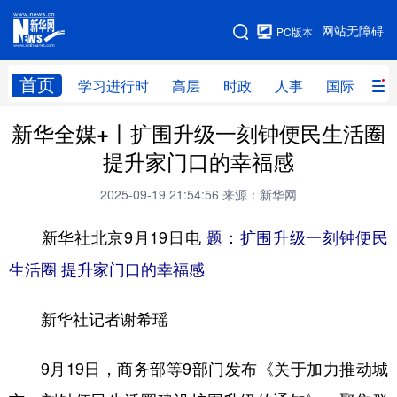
手机版
网站无障碍
PC版本
网站地图
首页
学习进行时
高层
时政
人事
国际
财
新华全媒+丨扩围升级一刻钟便民生活圈
学习进行时
高层
时政
人事
提升家门口的幸福感
国际
财经
网评
港澳
2025-09-19 21:54:56
来源：新华网
台湾
思客智库
全球连线
教育
新华社北京9月19日电
题：扩围升级一刻钟便民
科技
科创
量子
体育
生活圈 提升家门口的幸福感
文化
书画
健康
军事
新华社记者谢希瑶
访谈
视频
图片
政务
法律
中央文件
金融
汽车
9月19日，商务部等9部门发布《关于加力推动城
食品
人居
信息化
数字经济