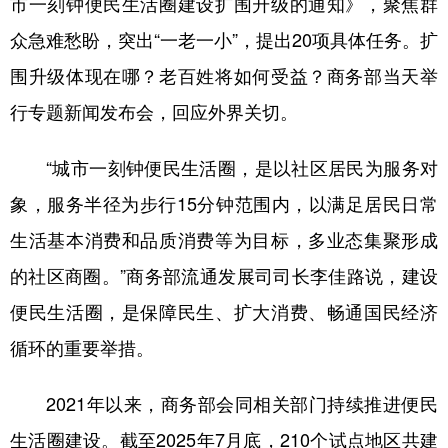
市一刻钟便民生活圈建设扩围升级的通知》，聚焦群
众急难愁盼，突出“一老一小”，提出20项具体任务。扩
学术中国
乡村振兴
银龄
溯源中国
围升级体现在哪？老百姓将如何受益？商务部当天举
城市
旅游
能源
会展
行专题新闻发布会，回应外界关切。
彩票
娱乐
时尚
悦读
公益
一带一路
亚太网
上市公司
“城市一刻钟便民生活圈，是以社区居民为服务对
象，服务半径为步行15分钟范围内，以满足居民日常
文化产业
生活基本消费和品质消费等为目标，多业态集聚形成
的社区商圈。”商务部流通发展司司长李佳路说，建设
地方频道
便民生活圈，是保障民生、扩大消费、畅通国民经济
北京
天津
河北
山西
循环的重要举措。
辽宁
吉林
上海
江苏
2021年以来，商务部会同相关部门持续推进便民
浙江
安徽
福建
江西
生活圈建设。截至2025年7月底，210个试点地区共建