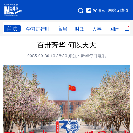
手机版
网站无障碍
PC版本
网站地图
首页
学习进行时
高层
时政
人事
国际
财
百卅芳华 何以天大
学习进行时
高层
时政
人事
2025-09-30 10:38:30
来源：新华每日电讯
国际
财经
网评
港澳
台湾
思客智库
全球连线
教育
科技
科创
量子
体育
文化
书画
健康
军事
访谈
视频
图片
政务
法律
中央文件
金融
汽车
食品
人居
信息化
数字经济