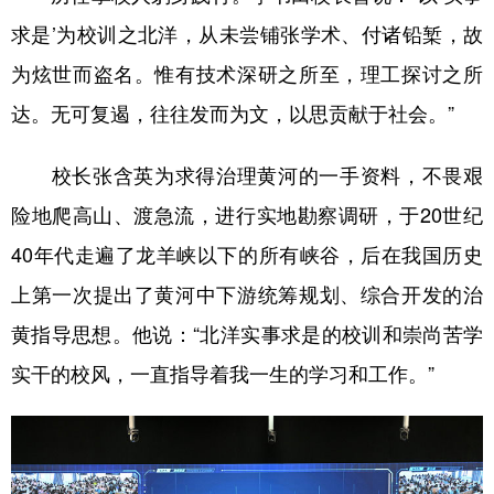
求是’为校训之北洋，从未尝铺张学术、付诸铅椠，故
为炫世而盗名。惟有技术深研之所至，理工探讨之所
达。无可复遏，往往发而为文，以思贡献于社会。”
校长张含英为求得治理黄河的一手资料，不畏艰
险地爬高山、渡急流，进行实地勘察调研，于20世纪
40年代走遍了龙羊峡以下的所有峡谷，后在我国历史
上第一次提出了黄河中下游统筹规划、综合开发的治
黄指导思想。他说：“北洋实事求是的校训和崇尚苦学
实干的校风，一直指导着我一生的学习和工作。”