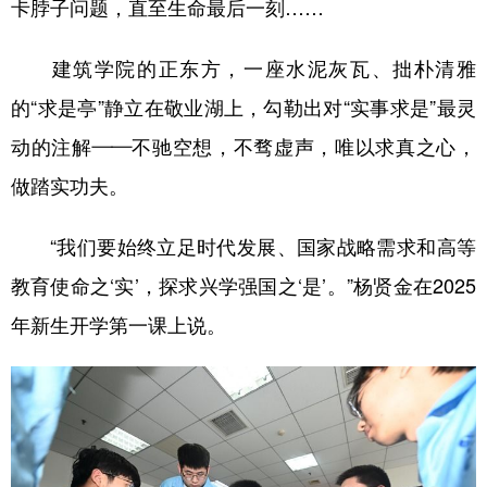
卡脖子问题，直至生命最后一刻……
建筑学院的正东方，一座水泥灰瓦、拙朴清雅
的“求是亭”静立在敬业湖上，勾勒出对“实事求是”最灵
动的注解——不驰空想，不骛虚声，唯以求真之心，
做踏实功夫。
“我们要始终立足时代发展、国家战略需求和高等
教育使命之‘实’，探求兴学强国之‘是’。”杨贤金在2025
年新生开学第一课上说。