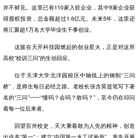
并不鲜见。这里已有110家入驻企业，其中9家企业获
得股权投资，总金额超过1.6亿元。未来5年，这里还
将汇聚超1万名大学毕业生干事创业。
这簇在天开科技园燃起的创业星火，正是对这所
高校“校训三问”的生动回应。
位于天津大学北洋园校区中轴线上的钢制“三问
桥”，是师生每日必经之路。老校长张含英提笔写下著
名的“三问”——“懂吗？会吗？敢吗？”，至今仍在叩问
着每一位后来者。
回望百卅校史，天大秉着敢为人先的精神，创造
出许多“第一”：建立“中国第一水工试验所”，率先开展