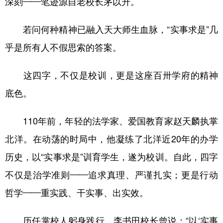
深刻——笔迹源自老校长茅以升。
若问何种精神已融入天大师生血脉，“实事求是”几
乎是所有人不假思索的答案。
这四字，不仅是校训，更是这座百卅学府的精神
底色。
110年前，年轻的法学家、爱国教育家赵天麟执掌
北洋。在动荡的时局中，他凝练了北洋近20年的办学
历史，以“实事求是”训育学生，遂为校训。自此，四字
不仅是治学准则——追求真理、严谨扎实；更是行动
哲学——重实践、干实事、出实效。
历任掌校人躬身践行。李书田校长曾说：“以‘实事