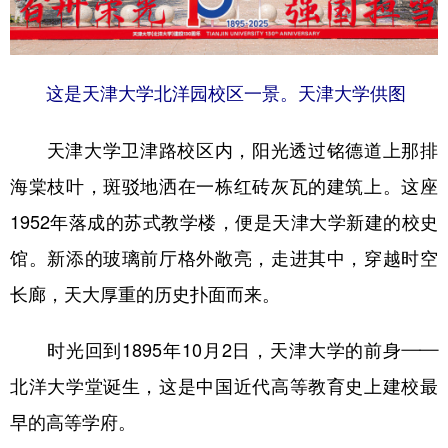
学术中国
乡村振兴
银龄
溯源中国
城市
旅游
能源
会展
这是天津大学北洋园校区一景。天津大学供图
彩票
娱乐
时尚
悦读
天津大学卫津路校区内，阳光透过铭德道上那排
公益
一带一路
亚太网
上市公司
海棠枝叶，斑驳地洒在一栋红砖灰瓦的建筑上。这座
文化产业
1952年落成的苏式教学楼，便是天津大学新建的校史
馆。新添的玻璃前厅格外敞亮，走进其中，穿越时空
地方频道
长廊，天大厚重的历史扑面而来。
北京
天津
河北
山西
时光回到1895年10月2日，天津大学的前身——
辽宁
吉林
上海
江苏
北洋大学堂诞生，这是中国近代高等教育史上建校最
浙江
安徽
福建
江西
早的高等学府。