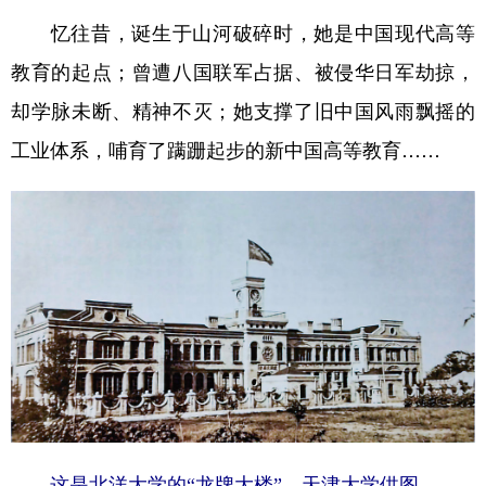
山东
河南
湖北
湖南
忆往昔，诞生于山河破碎时，她是中国现代高等
广东
广西
海南
重庆
教育的起点；曾遭八国联军占据、被侵华日军劫掠，
四川
贵州
云南
西藏
却学脉未断、精神不灭；她支撑了旧中国风雨飘摇的
陕西
甘肃
青海
宁夏
工业体系，哺育了蹒跚起步的新中国高等教育……
新疆
内蒙古
黑龙江
多语种频道
English
Español
Français
عربى
Русский язык
日本語
한국어
Deutsch
Português
这是北洋大学的“龙牌大楼”。天津大学供图