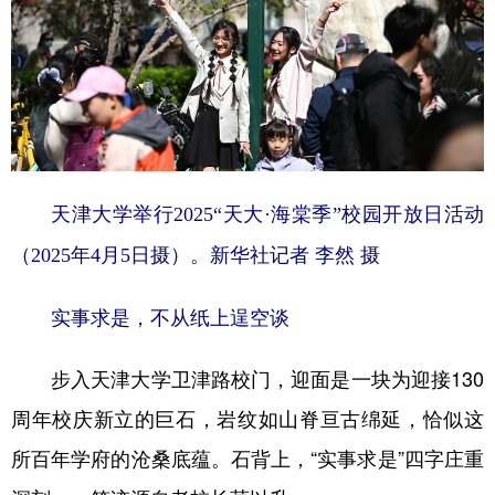
天津大学举行2025“天大·海棠季”校园开放日活动
（2025年4月5日摄）。新华社记者 李然 摄
实事求是，不从纸上逞空谈
步入天津大学卫津路校门，迎面是一块为迎接130
周年校庆新立的巨石，岩纹如山脊亘古绵延，恰似这
所百年学府的沧桑底蕴。石背上，“实事求是”四字庄重