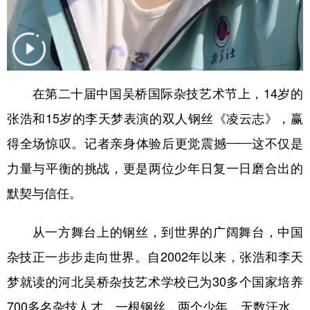
山东
河南
湖北
湖南
广东
广西
海南
重庆
四川
贵州
云南
西藏
陕西
甘肃
青海
宁夏
在第二十届中国吴桥国际杂技艺术节上，14岁的
张浩和15岁的李天梦表演的双人钢丝《凌云志》，赢
新疆
内蒙古
黑龙江
得全场惊叹。记者亲身体验后更觉震撼——这不仅是
力量与平衡的挑战，更是两位少年日复一日磨合出的
多语种频道
默契与信任。
English
Español
Français
عربى
Русский язык
日本語
한국어
从一方舞台上的钢丝，到世界的广阔舞台，中国
杂技正一步步走向世界。自2002年以来，张浩和李天
Deutsch
Português
梦就读的河北吴桥杂技艺术学校已为30多个国家培养
700多名杂技人才。一根钢丝，两个少年，无数汗水。