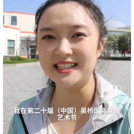
学术中国
乡村振兴
银龄
溯源中国
城市
旅游
能源
会展
彩票
娱乐
时尚
悦读
公益
一带一路
亚太网
上市公司
文化产业
地方频道
北京
天津
河北
山西
辽宁
吉林
上海
江苏
浙江
安徽
福建
江西