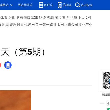
建网站
网站无障碍
客户端
手机版
站内搜索
体育
文化
书画
健康
军事
访谈
视频
图片
政务
法律
中央文件
展
彩票
娱乐
时尚
悦读
公益
一带一路
亚太网
上市公司
文化产业
一天（第5期）