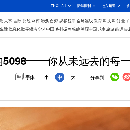
ENGLISH
新华报刊
地方频道
承
政
人事
国际
财经
网评
港澳
台湾
思客智库
全球连线
教育
科技
科创
量子
生活
信息化
数字经济
学术中国
乡村振兴
银龄
溯源中国
城市
旅游
能源
会
的5098——你从未远去的每
字体：
小
中
大
分享到：