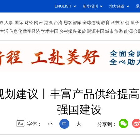
ENGLISH
新华报刊
地方频道
承
政
人事
国际
财经
网评
港澳
台湾
思客智库
全球连线
教育
科技
科创
量子
生活
信息化
数字经济
学术中国
乡村振兴
银龄
溯源中国
城市
旅游
能源
会
规划建议丨丰富产品供给提高
强国建设
字体：
小
中
大
分享到：