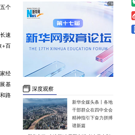
十五个
长速
旅+百
家经
发展基
深度观察
和路
新华全媒头条丨
各地
干部群众在四中全会
精神指引下奋力拼搏
谱新篇