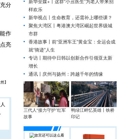
新华全媒+丨
这群“小丑医生”为老人带来别
充分
样欢乐
新华视点丨
生命教育，还需补上哪些课？
聚焦大湾区丨
粤港澳大湾区崛起世界级城
能作
市群
香港故事丨
前“亚洲车王”黄金宝：全运会成
步点亮
就“骑迹”人生
专访丨期待中日韩以创新合作引领亚太新
增长
通讯丨庆州与扬州：跨越千年的情缘
欣然】
三代人“接力守护”红军
鸭绿江畔忆英雄丨铁桥
人
故事
印记