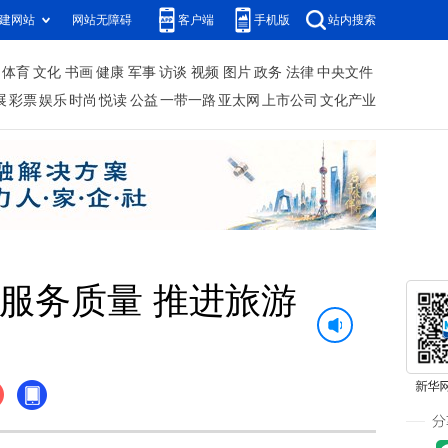
建网站
网站无障碍
客户端
手机版
站内搜索
体育
文化
书画
健康
军事
访谈
视频
图片
政务
法律
中央文件
展
彩票
娱乐
时尚
悦读
公益
一带一路
亚太网
上市公司
文化产业
服务质量 推进旅游