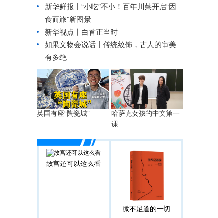
新华鲜报丨“小吃”不小！百年川菜开启“因
食而旅”新图景
新华视点丨
白首正当时
如果文物会说话丨传统纹饰，古人的审美
有多绝
英国有座“陶瓷城”
哈萨克女孩的中文第一
课
故宫还可以这么看
微不足道的一切