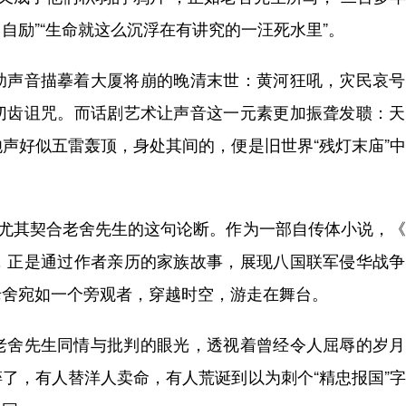
自励”“生命就这么沉浮在有讲究的一汪死水里”。
声音描摹着大厦将崩的晚清末世：黄河狂吼，灾民哀号
切齿诅咒。而话剧艺术让声音这一元素更加振聋发聩：天
声好似五雷轰顶，身处其间的，便是旧世界“残灯末庙”
尤其契合老舍先生的这句论断。作为一部自传体小说，《
，正是通过作者亲历的家族故事，展现八国联军侵华战争
老舍宛如一个旁观者，穿越时空，游走在舞台。
舍先生同情与批判的眼光，透视着曾经令人屈辱的岁月
了，有人替洋人卖命，有人荒诞到以为刺个“精忠报国”