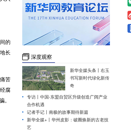
间的
地长
深度观察
新华全媒头条丨
右玉
书写新时代绿化新传
痛苦
奇
已经腐
专访丨中国-东盟自贸区升级创造广阔产业
骗。
合作机遇
记者手记丨南极的故事期待新篇
新华全媒+丨
华州皮影：破圈焕新的古老技
艺