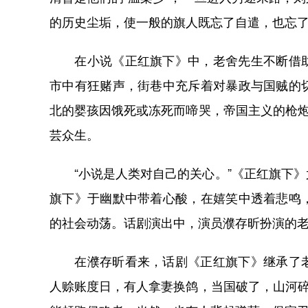
的历史尘垢，使一般的旗人既忘了自遣，也忘了
在小说《正红旗下》中，老舍先生不断借助
市中有狂赌声，街巷中充斥着对暴政与国贼的
北的婴孩因饿死或冻死而啼哭，帝国主义的枪炮
芸众生。
“小说是人类对自己的关心。”《正红旗下》
旗下》于幽默中带着心酸，在嬉笑中透着悲鸣
的社会动荡。话剧演出中，演员濮存昕扮演的
在濮存昕看来，话剧《正红旗下》继承了老
人赊账度日，有人拿妻换鸽，当国破了，山河碎