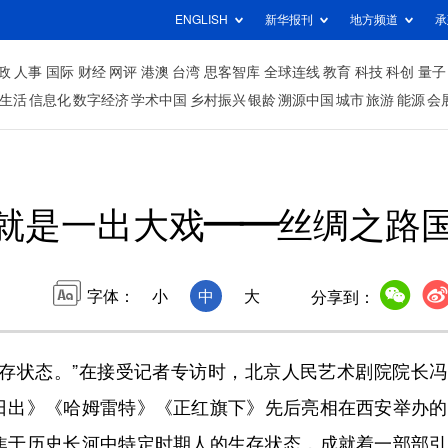
ENGLISH
新华报刊
地方频道
承
政
人事
国际
财经
网评
港澳
台湾
思客智库
全球连线
教育
科技
科创
量子
生活
信息化
数字经济
学术中国
乡村振兴
银龄
溯源中国
城市
旅游
能源
会
 就是一出大戏——丝绸之路
字体：
小
中
大
分享到：
状态。”在接受记者专访时，北京人民艺术剧院院长冯
日出》《哈姆雷特》《正红旗下》先后亮相在西安举办的
焦于历史长河中特定时期人的生存状态，成就着一部部引