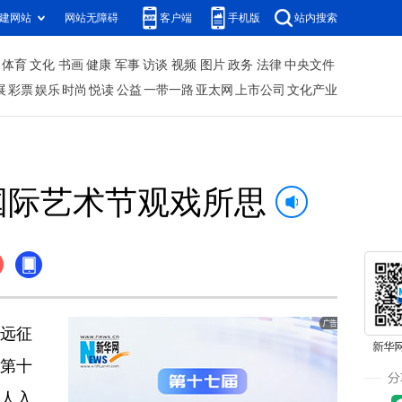
建网站
网站无障碍
客户端
手机版
站内搜索
体育
文化
书画
健康
军事
访谈
视频
图片
政务
法律
中央文件
展
彩票
娱乐
时尚
悦读
公益
一带一路
亚太网
上市公司
文化产业
国际艺术节观戏所思
远征
第十
人入