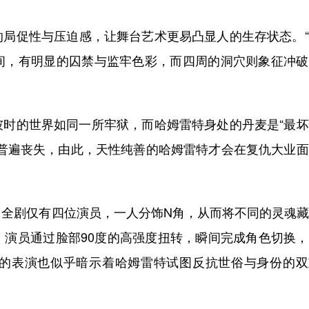
促性与压迫感，让舞台艺术更易凸显人的生存状态。“
间，有明显的囚禁与监牢色彩，而四周的洞穴则象征冲破
的世界如同一所牢狱，而哈姆雷特身处的丹麦是“最坏
想普遍丧失，由此，天性纯善的哈姆雷特才会在复仇大业
剧仅有四位演员，一人分饰N角，从而将不同的灵魂藏
，演员通过脸部90度的高强度扭转，瞬间完成角色切换
的表演也似乎暗示着哈姆雷特试图反抗世俗与身份的双