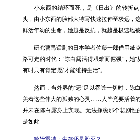
小东西的结环而死，是《日出》的转折点。
头，由小东西的脸部大特写快速拉伸至极远，这
鲜活年幼的生命，她越是反抗，就越是极速地
研究曹禺话剧的日本学者佐藤一郎借用臧克家
路可走的时代：“陈白露活得艰难而倔强”，她
有时只有肯定‘恶’才能维持生活”。
然而，当外界的“恶”足以吞噬一切时，陈白
美着这些伟大的孤独的心灵……人毕竟要活着的
并未在陈白露身上实现。无法挣脱那个悲剧性
是如此。
哈姆雷特：生存还是毁灭？