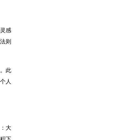
灵感
林法则
。此
每个人
：大
年积下