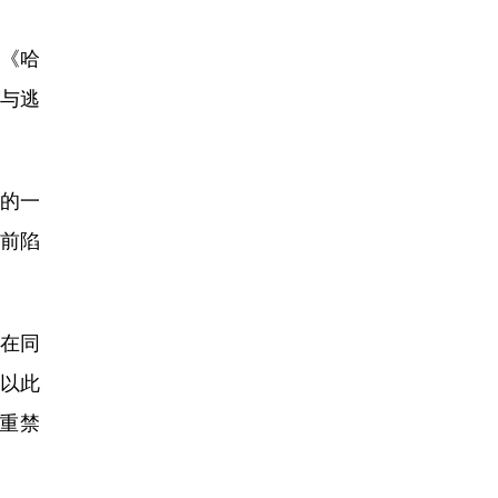
《哈
与逃
的一
面前陷
在同
，以此
重禁