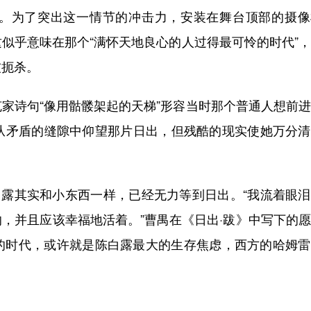
为了突出这一情节的冲击力，安装在舞台顶部的摄像
似乎意味在那个“满怀天地良心的人过得最可怜的时代”
被扼杀。
诗句“像用骷髅架起的天梯”形容当时那个普通人想前进
“从矛盾的缝隙中仰望那片日出，但残酷的现实使她万分
露其实和小东西一样，已经无力等到日出。“我流着眼泪
，并且应该幸福地活着。”曹禺在《日出·跋》中写下的
的时代，或许就是陈白露最大的生存焦虑，西方的哈姆雷