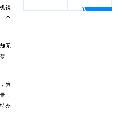
机镜
，一个
却无
清楚，
，赞
愿景，
特亦