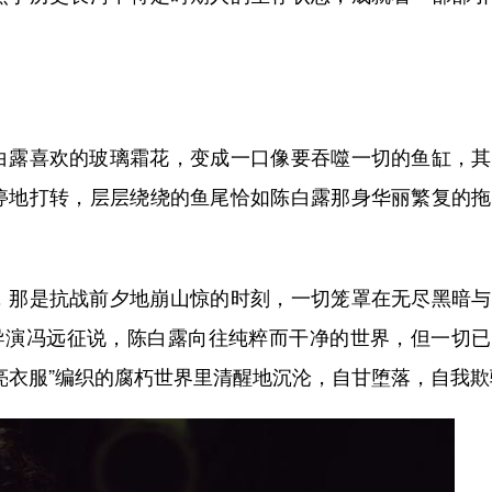
露喜欢的玻璃霜花，变成一口像要吞噬一切的鱼缸，其
停地打转，层层绕绕的鱼尾恰如陈白露那身华丽繁复的拖
那是抗战前夕地崩山惊的时刻，一切笼罩在无尽黑暗与
》导演冯远征说，陈白露向往纯粹而干净的世界，但一切
亮衣服”编织的腐朽世界里清醒地沉沦，自甘堕落，自我欺