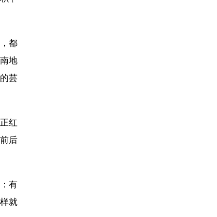
，都
南地
中的芸
正红
前后
：有
字样就