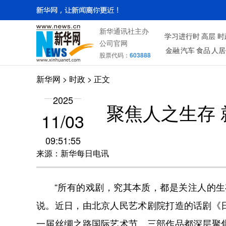
新华通讯社主办
学习进行时
高层
时
公司官网
金融
汽车
食品
人居
股票代码：
603888
新华网
>
时政
> 正文
2025
聚焦人之生存
11/03
09:51:55
来源：新华每日电讯
“所有的戏剧，究其本质，都是关注人的生存
说。近日，由北京人民艺术剧院打造的话剧《
一届丝绸之路国际艺术节。三部作品都深层聚