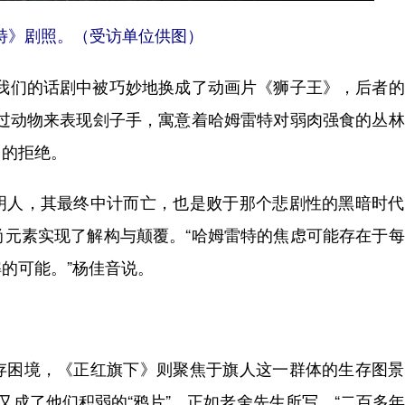
特》剧照。（受访单位供图）
们的话剧中被巧妙地换成了动画片《狮子王》，后者的
通过动物来表现刽子手，寓意着哈姆雷特对弱肉强食的丛
力的拒绝。
人，其最终中计而亡，也是败于那个悲剧性的黑暗时代
尚元素实现了解构与颠覆。“哈姆雷特的焦虑可能存在于
的可能。”杨佳音说。
困境，《正红旗下》则聚焦于旗人这一群体的生存图景
又成了他们积弱的“鸦片”，正如老舍先生所写，“二百多