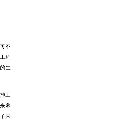
可不
司工程
物的生
施工
来养
孩子来