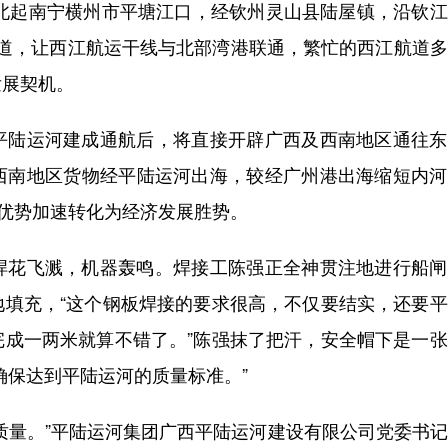
河北起南宁横州市平塘江口，经钦州灵山县陆屋镇，沿钦
水改道，让西江航运干线与北部湾港联通，繁忙的西江航道
发展契机。
陆运河建成通航后，将直接开辟广西及西南地区通往东
西南地区货物经平陆运河出海，较经广州港出海缩短内河
源优势加速转化为经济发展胜势。
花飞溅，机器轰鸣。焊接工陈强正全神贯注地进行船闸
地填充，“这个钢板焊接的要求很高，不仅要结实，还要
完成一两米就算不错了。”陈强抹了把汗，安全帽下是一
确保达到平陆运河的质量标准。”
量。”平陆运河集团广西平陆运河建设有限公司党委书记