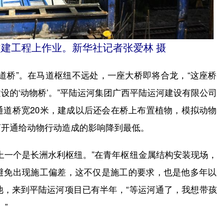
建工程上作业。新华社记者张爱林 摄
桥”。在马道枢纽不远处，一座大桥即将合龙，“这座桥
设的‘动物桥’。”平陆运河集团广西平陆运河建设有限公
通道桥宽20米，建成以后还会在桥上布置植物，模拟动
河开通给动物行动造成的影响降到最低。
一个是长洲水利枢纽。”在青年枢纽金属结构安装现场，
避免出现施工偏差，这不仅是施工的要求，也是他多年以
池，来到平陆运河项目已有半年，“等运河通了，我想带
”