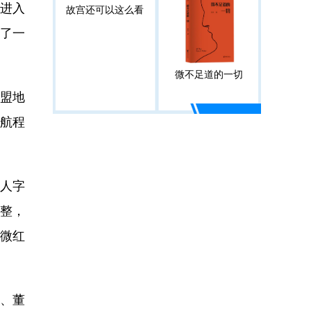
江进入
故宫还可以这么看
多了一
微不足道的一切
盟地
航程
人字
平整，
张微红
、董