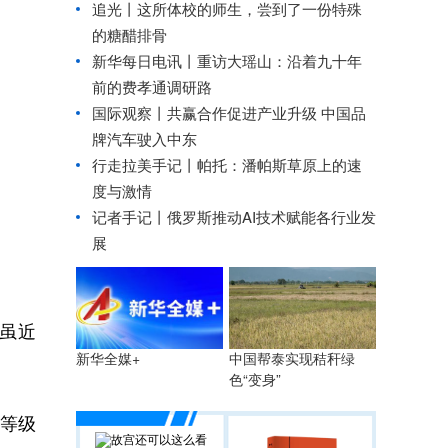
追光丨
这所体校的师生，尝到了一份特殊
的糖醋排骨
新华每日电讯丨
重访大瑶山：沿着九十年
前的费孝通调研路
国际观察丨
共赢合作促进产业升级 中国品
牌汽车驶入中东
行走拉美手记丨帕托：潘帕斯草原上的速
度与激情
记者手记丨俄罗斯推动AI技术赋能各行业发
展
虽近
中国帮泰实现秸秆绿
新华全媒+
色“变身”
高等级