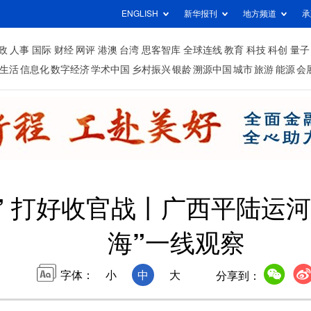
ENGLISH
新华报刊
地方频道
承
政
人事
国际
财经
网评
港澳
台湾
思客智库
全球连线
教育
科技
科创
量子
生活
信息化
数字经济
学术中国
乡村振兴
银龄
溯源中国
城市
旅游
能源
会
” 打好收官战丨广西平陆运
海”一线观察
字体：
小
中
大
分享到：