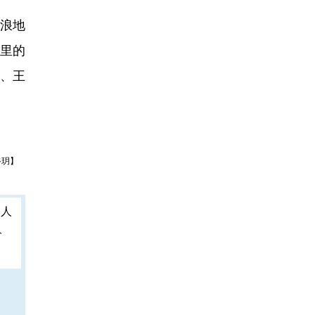
浪地
机里的
沁、王
谷玥】
人