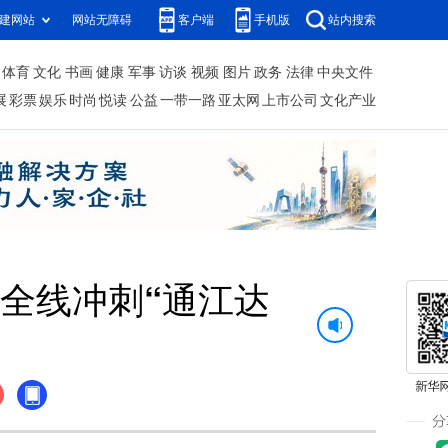
建网站
网站无障碍
客户端
手机版
站内搜索
体育
文化
书画
健康
军事
访谈
视频
图片
政务
法律
中央文件
展
彩票
娱乐
时尚
悦读
公益
一带一路
亚太网
上市公司
文化产业
河全线冲刺“通江达