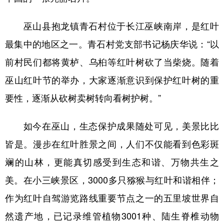
巫山县抱龙镇青石村位于长江巫峡南岸，是红叶
最集中的地区之一。青石村党支部书记杨庆华说：“以
前村民们都将黄栌、乌桕等红叶树砍了当柴烧。随着
巫山红叶节的举办，大家逐渐意识到保护红叶树的重
要性，逐渐从砍树卖树转向看树护树。”
如今在巫山，生态保护成果随处可见，美景比比
皆是。漫步在红叶胜景之间，人们不仅能看到色彩斑
斓的山林，更能真切感受到生态和谐、万物共生之
美。在小三峡景区，3000多只猕猴与红叶和谐相伴；
作为红叶自驾游览路线重要节点之一的五里坡世界自
然遗产地，已记录维管植物3001种、陆生脊椎动物