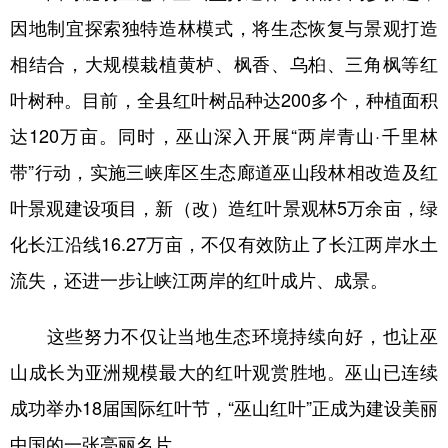
山东
河南
湖北
湖南
因地制宜探索独特造林模式，将生态恢复与景观打造
广东
广西
海南
重庆
相结合，大规模栽植黄栌、枫香、乌桕、三角枫等红
四川
贵州
云南
西藏
叶树种。目前，全县红叶树品种达200多个，种植面积
陕西
甘肃
青海
宁夏
达120万亩。同时，巫山深入开展“两岸青山·千里林
带”行动，实施三峡库区生态廊道巫山段林相改造及红
新疆
内蒙古
黑龙江
叶景观建设项目，新（改）造红叶景观林5万余亩，绿
化长江沿线16.27万亩，不仅有效防止了长江两岸水土
多语种频道
流失，还进一步让峡江两岸的红叶成片、成景。
English
Español
Français
عربى
Русский язык
日本語
한국어
这些努力不仅让当地生态环境持续向好，也让巫
山成长为亚洲规模最大的红叶观赏胜地。巫山已连续
Deutsch
Português
成功举办18届国际红叶节，“巫山红叶”正成为建设美丽
中国的一张亮丽名片。