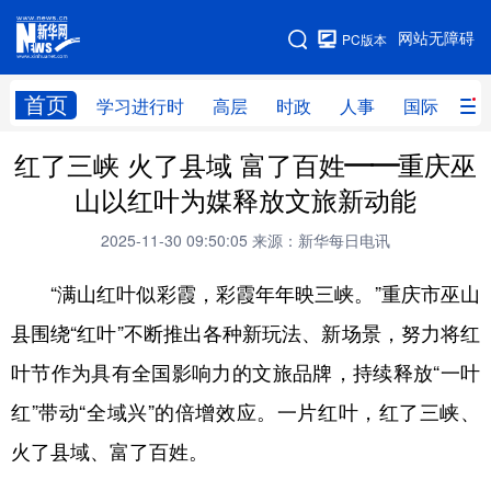
手机版
网站无障碍
PC版本
网站地图
首页
学习进行时
高层
时政
人事
国际
财
红了三峡 火了县域 富了百姓——重庆巫
学习进行时
高层
时政
人事
山以红叶为媒释放文旅新动能
国际
财经
网评
港澳
2025-11-30 09:50:05
来源：新华每日电讯
台湾
思客智库
全球连线
教育
“满山红叶似彩霞，彩霞年年映三峡。”重庆市巫山
科技
科创
量子
体育
县围绕“红叶”不断推出各种新玩法、新场景，努力将红
文化
书画
健康
军事
叶节作为具有全国影响力的文旅品牌，持续释放“一叶
访谈
视频
图片
政务
红”带动“全域兴”的倍增效应。一片红叶，红了三峡、
法律
中央文件
金融
汽车
火了县域、富了百姓。
食品
人居
信息化
数字经济