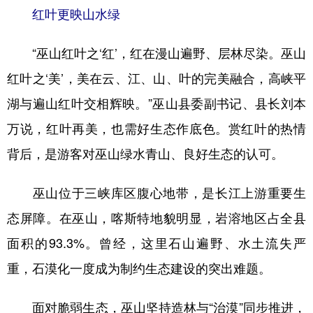
红叶更映山水绿
学术中国
乡村振兴
银龄
溯源中国
“巫山红叶之‘红’，红在漫山遍野、层林尽染。巫山
城市
旅游
能源
会展
红叶之‘美’，美在云、江、山、叶的完美融合，高峡平
彩票
娱乐
时尚
悦读
湖与遍山红叶交相辉映。”巫山县委副书记、县长刘本
公益
一带一路
亚太网
上市公司
万说，红叶再美，也需好生态作底色。赏红叶的热情
文化产业
背后，是游客对巫山绿水青山、良好生态的认可。
巫山位于三峡库区腹心地带，是长江上游重要生
地方频道
态屏障。在巫山，喀斯特地貌明显，岩溶地区占全县
北京
天津
河北
山西
面积的93.3%。曾经，这里石山遍野、水土流失严
辽宁
吉林
上海
江苏
重，石漠化一度成为制约生态建设的突出难题。
浙江
安徽
福建
江西
面对脆弱生态，巫山坚持造林与“治漠”同步推进，