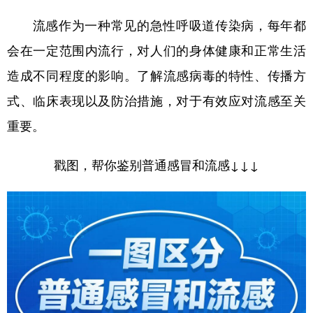
山东
河南
湖北
湖南
流感作为一种常见的急性呼吸道传染病，每年都
广东
广西
海南
重庆
会在一定范围内流行，对人们的身体健康和正常生活
四川
贵州
云南
西藏
造成不同程度的影响。了解流感病毒的特性、传播方
陕西
甘肃
青海
宁夏
式、临床表现以及防治措施，对于有效应对流感至关
新疆
内蒙古
黑龙江
重要。
戳图，帮你鉴别普通感冒和流感↓↓↓
多语种频道
English
Español
Français
عربى
Русский язык
日本語
한국어
Deutsch
Português