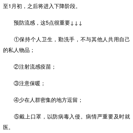
至1月初，之后将进入下降阶段。
学术中国
乡村振兴
银龄
溯源中国
预防流感，这5点很重要↓↓↓
城市
旅游
能源
会展
彩票
娱乐
时尚
悦读
①保持个人卫生，勤洗手，不与其他人共用自己
公益
一带一路
亚太网
上市公司
的私人物品；
文化产业
②注射流感疫苗；
③注意保暖；
地方频道
北京
天津
河北
山西
④少在人群密集的地方逗留；
辽宁
吉林
上海
江苏
⑤戴上口罩，以防病毒入侵。病情严重要及时就
浙江
安徽
福建
江西
医。