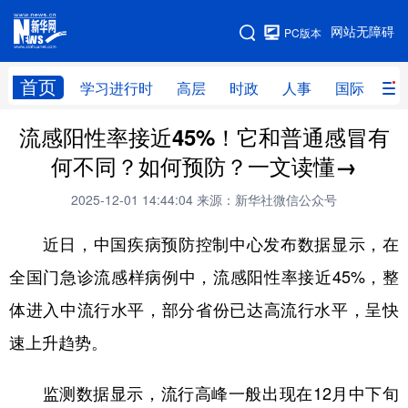
手机版
网站无障碍
PC版本
网站地图
首页
学习进行时
高层
时政
人事
国际
财
流感阳性率接近45%！它和普通感冒有
学习进行时
高层
时政
人事
何不同？如何预防？一文读懂→
国际
财经
网评
港澳
2025-12-01 14:44:04
来源：新华社微信公众号
台湾
思客智库
全球连线
教育
近日，中国疾病预防控制中心发布数据显示，在
科技
科创
量子
体育
全国门急诊流感样病例中，流感阳性率接近45%，整
文化
书画
健康
军事
体进入中流行水平，部分省份已达高流行水平，呈快
访谈
视频
图片
政务
速上升趋势。
法律
中央文件
金融
汽车
监测数据显示，流行高峰一般出现在12月中下旬
食品
人居
信息化
数字经济