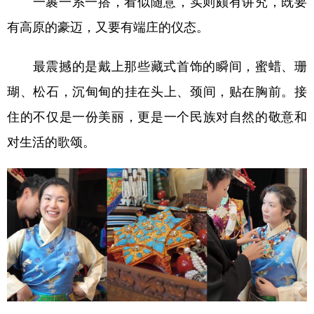
一裹一系一搭，看似随意，实则颇有讲究，既要
山东
河南
湖北
湖南
有高原的豪迈，又要有端庄的仪态。
广东
广西
海南
重庆
四川
贵州
云南
西藏
最震撼的是戴上那些藏式首饰的瞬间，蜜蜡、珊
瑚、松石，沉甸甸的挂在头上、颈间，贴在胸前。接
陕西
甘肃
青海
宁夏
住的不仅是一份美丽，更是一个民族对自然的敬意和
新疆
内蒙古
黑龙江
对生活的歌颂。
多语种频道
English
Español
Français
عربى
Русский язык
日本語
한국어
Deutsch
Português