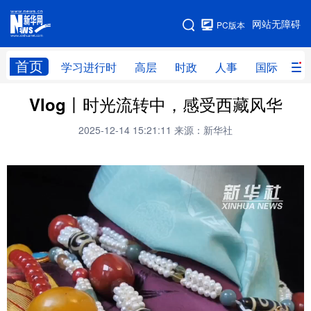
手机版
网站无障碍
PC版本
网站地图
首页
学习进行时
高层
时政
人事
国际
财
Vlog丨时光流转中，感受西藏风华
学习进行时
高层
时政
人事
2025-12-14 15:21:11
来源：新华社
国际
财经
网评
港澳
台湾
思客智库
全球连线
教育
科技
科创
量子
体育
文化
书画
健康
军事
访谈
视频
图片
政务
法律
中央文件
金融
汽车
食品
人居
信息化
数字经济