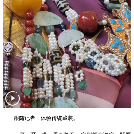
学术中国
乡村振兴
银龄
溯源中国
城市
旅游
能源
会展
彩票
娱乐
时尚
悦读
公益
一带一路
亚太网
上市公司
文化产业
地方频道
北京
天津
河北
山西
辽宁
吉林
上海
江苏
跟随记者，体验传统藏装。
浙江
安徽
福建
江西