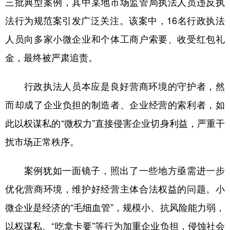
三批典型案例，其中某地市场监管局执法人员违反执
法行为规范案引发广泛关注。该案中，16名行政执法
学术中国
乡村振兴
银龄
溯源中国
人员向多家小微企业和个体工商户索要、收受红包礼
城市
旅游
能源
会展
金，最终被严肃追责。
彩票
娱乐
时尚
悦读
公益
一带一路
亚太网
上市公司
行政执法人员本应是良好营商环境的守护者，然
而却成了企业负担的制造者、企业经营的索利者，如
文化产业
此以权谋私的“微权力”直接侵害企业切身利益，严重干
扰市场正常秩序。
地方频道
北京
天津
河北
山西
案例犹如一面镜子，照出了一些地方亟需进一步
优化营商环境，维护好经营主体合法权益的问题。小
辽宁
吉林
上海
江苏
微企业是经济的“毛细血管”，规模小、抗风险能力弱，
浙江
安徽
福建
江西
以权谋私、“吃拿卡要”等行为加重企业负担，侵蚀社会