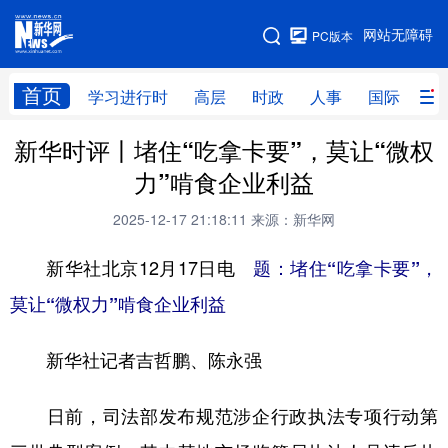
手机版
网站无障碍
PC版本
网站地图
首页
学习进行时
高层
时政
人事
国际
财
新华时评丨堵住“吃拿卡要”，莫让“微权
学习进行时
高层
时政
人事
力”啃食企业利益
国际
财经
网评
港澳
2025-12-17 21:18:11
来源：新华网
台湾
思客智库
全球连线
教育
新华社北京12月17日电
题：堵住“吃拿卡要”，
科技
科创
量子
体育
莫让“微权力”啃食企业利益
文化
书画
健康
军事
新华社记者吉哲鹏、陈永强
访谈
视频
图片
政务
法律
中央文件
金融
汽车
日前，司法部发布规范涉企行政执法专项行动第
食品
人居
信息化
数字经济