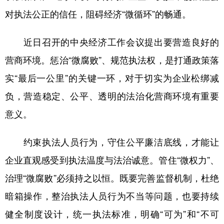
山东
河南
湖北
湖南
对执法公正的信任，阻碍经济“微循环”的畅通。
广东
广西
海南
重庆
近日召开的中央经济工作会议提出要营造良好的
四川
贵州
云南
西藏
营商环境。惩治“微腐败”、规范执法权，是打通政策落
陕西
甘肃
青海
宁夏
实“最后一公里”的关键一环，对于切实为企业松绑减
新疆
内蒙古
黑龙江
负，营造稳定、公平、透明的法治化营商环境有重要
意义。
多语种频道
约束执法人员行为，守住公平廉洁底线，才能让
English
Español
Français
عربى
企业直观感受到执法温度与法治诚意。管住“微权力”、
Русский язык
日本語
한국어
治理“微腐败”必须持之以恒。既要完善监督机制，杜绝
Deutsch
Português
暗箱操作，整治执法人员行为不当等问题，也要持续
健全制度设计，统一执法标准，明确“可为”和“不可