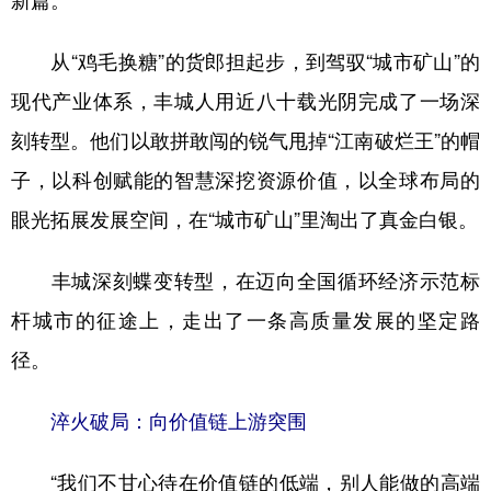
新篇。
学术中国
乡村振兴
银龄
溯源中国
从“鸡毛换糖”的货郎担起步，到驾驭“城市矿山”的
城市
旅游
能源
会展
现代产业体系，丰城人用近八十载光阴完成了一场深
彩票
娱乐
时尚
悦读
刻转型。他们以敢拼敢闯的锐气甩掉“江南破烂王”的帽
子，以科创赋能的智慧深挖资源价值，以全球布局的
公益
一带一路
亚太网
上市公司
眼光拓展发展空间，在“城市矿山”里淘出了真金白银。
文化产业
丰城深刻蝶变转型，在迈向全国循环经济示范标
地方频道
杆城市的征途上，走出了一条高质量发展的坚定路
径。
北京
天津
河北
山西
辽宁
吉林
上海
江苏
淬火破局：向价值链上游突围
浙江
安徽
福建
江西
“我们不甘心待在价值链的低端，别人能做的高端