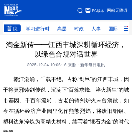
手机版
网站无障碍
PC版本
网站地图
首页
学习进行时
高层
时政
人事
国际
财
淘金新传——江西丰城深耕循环经济，
学习进行时
高层
时政
人事
以绿色合规对话世界
国际
财经
网评
港澳
2025-12-24 10:06:16
来源：新华每日电讯
台湾
思客智库
全球连线
教育
赣江潮涌，千载不绝。古称“剑邑”的江西丰城，因
科技
科创
量子
体育
干将莫邪铸剑传说，沉淀下“百炼求锋、淬火新生”的城
文化
书画
健康
军事
市基因。千百年流转，古老的铸剑炉火未曾消散，如
访谈
视频
图片
政务
今在循环经济产业园里化作熊熊烈焰，将废旧铜铝、
法律
中央文件
金融
汽车
塑料边角淬炼为高精尖材料，续写着“锻石为金”的时代
食品
人居
信息化
数字经济