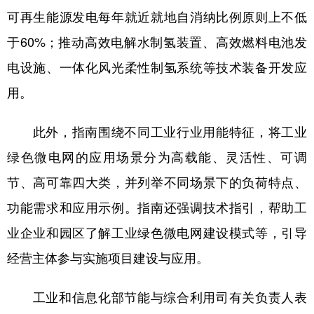
山东
河南
湖北
湖南
可再生能源发电每年就近就地自消纳比例原则上不低
广东
广西
海南
重庆
于60%；推动高效电解水制氢装置、高效燃料电池发
四川
贵州
云南
西藏
电设施、一体化风光柔性制氢系统等技术装备开发应
用。
陕西
甘肃
青海
宁夏
新疆
内蒙古
黑龙江
此外，指南围绕不同工业行业用能特征，将工业
绿色微电网的应用场景分为高载能、灵活性、可调
多语种频道
节、高可靠四大类，并列举不同场景下的负荷特点、
English
Español
Français
عربى
功能需求和应用示例。指南还强调技术指引，帮助工
业企业和园区了解工业绿色微电网建设模式等，引导
Русский язык
日本語
한국어
经营主体参与实施项目建设与应用。
Deutsch
Português
工业和信息化部节能与综合利用司有关负责人表