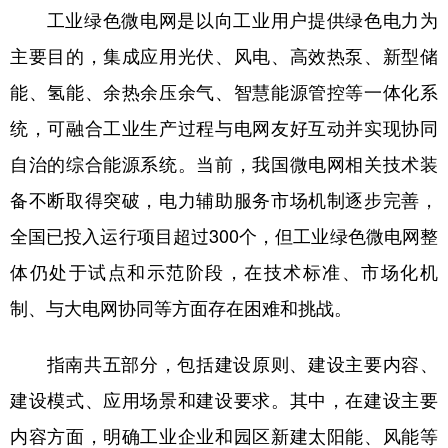
工业绿色微电网是以向工业用户提供绿色电力为
学术中国
乡村振兴
银龄
溯源中国
主要目的，集成应用光伏、风电、高效热泵、新型储
城市
旅游
能源
会展
能、氢能、余热余压余气、智慧能源管控等一体化系
彩票
娱乐
时尚
悦读
统，可融合工业生产过程与电网友好互动并实现协同
自治的综合能源系统。当前，我国微电网相关技术装
公益
一带一路
亚太网
上市公司
备不断取得突破，电力辅助服务市场机制逐步完善，
文化产业
全国已投入运行项目超过300个，但工业绿色微电网整
体仍处于试点和示范阶段，在技术标准、市场化机
地方频道
制、与大电网协同等方面存在困难和挑战。
北京
天津
河北
山西
指南共五部分，包括建设原则、建设主要内容、
辽宁
吉林
上海
江苏
建设模式、应用场景和建设要求。其中，在建设主要
浙江
安徽
福建
江西
内容方面，明确工业企业和园区新建太阳能、风能等