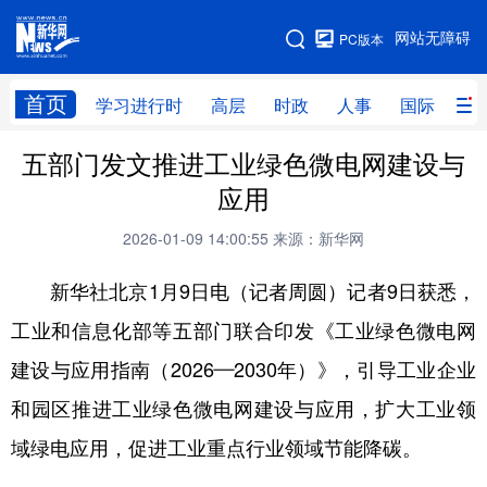
手机版
网站无障碍
PC版本
网站地图
首页
学习进行时
高层
时政
人事
国际
财
五部门发文推进工业绿色微电网建设与
学习进行时
高层
时政
人事
应用
国际
财经
网评
港澳
2026-01-09 14:00:55
来源：新华网
台湾
思客智库
全球连线
教育
新华社北京1月9日电（记者周圆）记者9日获悉，
科技
科创
量子
体育
工业和信息化部等五部门联合印发《工业绿色微电网
文化
书画
健康
军事
建设与应用指南（2026—2030年）》，引导工业企业
访谈
视频
图片
政务
和园区推进工业绿色微电网建设与应用，扩大工业领
法律
中央文件
金融
汽车
域绿电应用，促进工业重点行业领域节能降碳。
食品
人居
信息化
数字经济