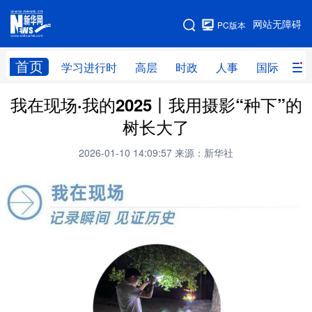
手机版
网站无障碍
PC版本
网站地图
首页
学习进行时
高层
时政
人事
国际
财
我在现场·我的2025丨我用摄影“种下”的
学习进行时
高层
时政
人事
树长大了
国际
财经
网评
港澳
2026-01-10 14:09:57
来源：新华社
台湾
思客智库
全球连线
教育
科技
科创
量子
体育
文化
书画
健康
军事
访谈
视频
图片
政务
法律
中央文件
金融
汽车
食品
人居
信息化
数字经济