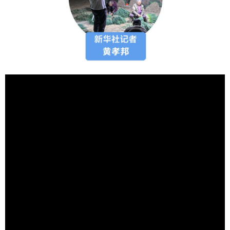
学术中国
乡村振兴
银龄
溯源中国
城市
旅游
能源
会展
彩票
娱乐
时尚
悦读
公益
一带一路
亚太网
上市公司
文化产业
地方频道
北京
天津
河北
山西
辽宁
吉林
上海
江苏
浙江
安徽
福建
江西