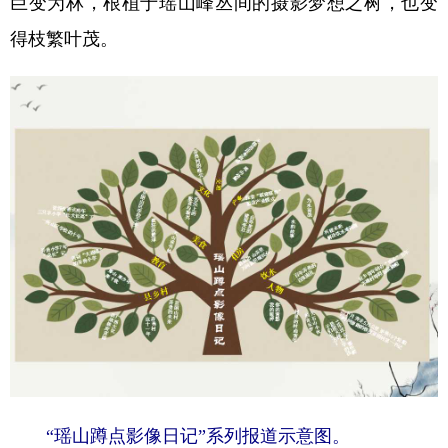
巨变为林，根植于瑶山峰丛间的摄影梦想之树，也变
得枝繁叶茂。
“瑶山蹲点影像日记”系列报道示意图。