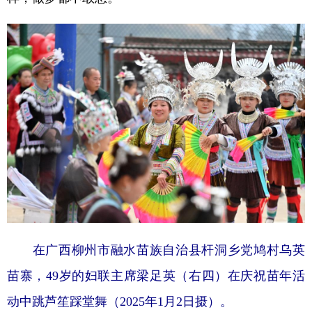
在广西柳州市融水苗族自治县杆洞乡党鸠村乌英
苗寨，49岁的妇联主席梁足英（右四）在庆祝苗年活
动中跳芦笙踩堂舞（2025年1月2日摄）。