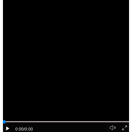
山东
河南
湖北
湖南
广东
广西
海南
重庆
四川
贵州
云南
西藏
陕西
甘肃
青海
宁夏
新疆
内蒙古
黑龙江
多语种频道
English
Español
Français
عربى
Русский язык
日本語
한국어
Deutsch
Português
0:00
/0:00