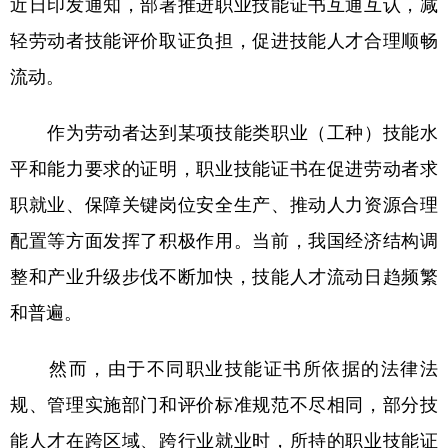
近日印发通知，部署推进职业技能证书互通互认，减
轻劳动者技能评价取证负担，促进技能人才合理顺畅
学术中国
乡村振兴
银龄
溯源中国
流动。
城市
旅游
能源
会展
彩票
娱乐
时尚
悦读
作为劳动者达到某项技能类职业（工种）技能水
公益
一带一路
亚太网
上市公司
平和能力要求的证明，职业技能证书在促进劳动者求
职就业、保障关键岗位安全生产、推动人力资源合理
文化产业
配置等方面发挥了积极作用。当前，我国经济结构调
整和产业升级步伐不断加快，技能人才流动日趋频繁
地方频道
和普遍。
北京
天津
河北
山西
然而，由于不同职业技能证书所依据的法律法
辽宁
吉林
上海
江苏
规、管理实施部门和评价标准规范不尽相同，部分技
浙江
安徽
福建
江西
能人才在跨区域、跨行业就业时，所持的职业技能证