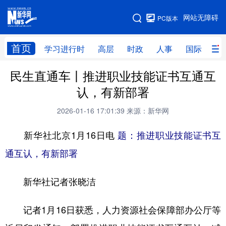
手机版
网站无障碍
PC版本
网站地图
首页
学习进行时
高层
时政
人事
国际
财
民生直通车丨推进职业技能证书互通互
学习进行时
高层
时政
人事
认，有新部署
国际
财经
网评
港澳
2026-01-16 17:01:39
来源：新华网
台湾
思客智库
全球连线
教育
新华社北京1月16日电
题：推进职业技能证书互
科技
科创
量子
体育
通互认，有新部署
文化
书画
健康
军事
新华社记者张晓洁
访谈
视频
图片
政务
法律
中央文件
金融
汽车
记者1月16日获悉，人力资源社会保障部办公厅等
食品
人居
信息化
数字经济