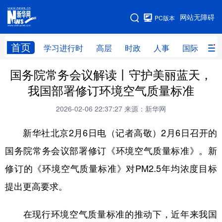
手机版
网站无障碍
PC版本
网站地图
首页
学习进行时
高层
时政
人事
国际
财
国务院常务会议解读丨守护美丽蓝天，
学习进行时
高层
时政
人事
我国部署修订环境空气质量标准
国际
财经
网评
港澳
2026-02-06 22:37:27
来源：新华网
台湾
思客智库
全球连线
教育
新华社北京2月6日电（记者高敬）2月6日召开的
科技
科创
量子
体育
国务院常务会议部署修订《环境空气质量标准》。新
文化
书画
健康
军事
修订的《环境空气质量标准》对PM2.5年均浓度目标
访谈
视频
图片
政务
提出更高要求。
法律
中央文件
金融
汽车
在现行环境空气质量标准的推动下，近年来我国
食品
人居
信息化
数字经济