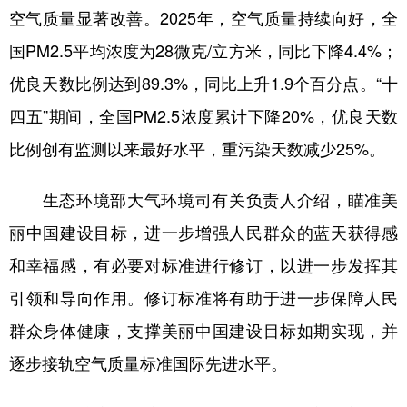
空气质量显著改善。2025年，空气质量持续向好，全
学术中国
乡村振兴
银龄
溯源中国
国PM2.5平均浓度为28微克/立方米，同比下降4.4%；
城市
旅游
能源
会展
优良天数比例达到89.3%，同比上升1.9个百分点。“十
彩票
娱乐
时尚
悦读
四五”期间，全国PM2.5浓度累计下降20%，优良天数
比例创有监测以来最好水平，重污染天数减少25%。
公益
一带一路
亚太网
上市公司
文化产业
生态环境部大气环境司有关负责人介绍，瞄准美
丽中国建设目标，进一步增强人民群众的蓝天获得感
地方频道
和幸福感，有必要对标准进行修订，以进一步发挥其
引领和导向作用。修订标准将有助于进一步保障人民
北京
天津
河北
山西
群众身体健康，支撑美丽中国建设目标如期实现，并
辽宁
吉林
上海
江苏
逐步接轨空气质量标准国际先进水平。
浙江
安徽
福建
江西