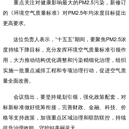
山东
河南
湖北
湖南
重点关注对健康影响最大的PM2.5污染，新修订
的《环境空气质量标准》对PM2.5年均浓度目标提出
广东
广西
海南
重庆
更高要求。
四川
贵州
云南
西藏
陕西
甘肃
青海
宁夏
这位负责人表示，“十五五”期间，要聚焦PM2.5浓
度持续下降目标，充分发挥环境空气质量标准引领作
新疆
内蒙古
黑龙江
用，大力推动结构优化调整和污染精细化治理，组织
实施一批重点减排工程和专项治理行动，促进空气质
多语种频道
量全面改善。
English
Español
Français
عربى
Русский язык
日本語
한국어
会议指出，要坚持规划引领，强化政策配套，对
标新标准做好统筹衔接，完善财政、金融、科技、价
Deutsch
Português
格等支持政策，加强重点区域治理和联防联控，持续
提升治理效能，守护好美丽蓝天。