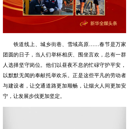
山东
河南
湖北
湖南
广东
广西
海南
重庆
四川
贵州
云南
西藏
陕西
甘肃
青海
宁夏
铁道线上、城乡街巷、雪域高原……春节是万家
新疆
内蒙古
黑龙江
团圆的日子，当人们举杯相庆、围坐言欢，总有一群
人选择坚守岗位。他们以昼夜不息的忙碌守护平安，
多语种频道
以默默无闻的奉献托举欢乐。正是这些平凡的劳动者
English
Español
Français
عربى
与建设者，让交通道路更加顺畅，让烟火人间更加安
宁，让发展步伐更加坚定。
Русский язык
日本語
한국어
Deutsch
Português