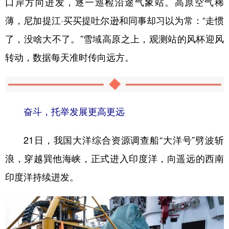
口岸方向进发，逐一巡检沿途气象站。高原空气稀
薄，尼加提江·买买提吐尔逊和同事却习以为常：“走惯
了，没啥大不了。”雪域高原之上，观测站的风杯迎风
转动，数据每天准时传向远方。
奋斗，托举发展更高更远
21日，我国大洋综合资源调查船“大洋号”劈波斩
浪，穿越巽他海峡，正式进入印度洋，向遥远的西南
印度洋持续进发。