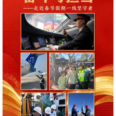
学术中国
乡村振兴
银龄
溯源中国
城市
旅游
能源
会展
彩票
娱乐
时尚
悦读
公益
一带一路
亚太网
上市公司
文化产业
地方频道
北京
天津
河北
山西
辽宁
吉林
上海
江苏
浙江
安徽
福建
江西