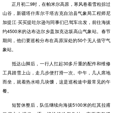
正月初二9时，在帕米尔高原，寒风卷着雪粒掠过
山谷，新疆塔什库尔干塔吉克自治县气象局工程师尼
加提江·买买提吐尔逊与同事们已驾车出发，前往海拔
约4500米的达布达尔乡盖加克达坂高山气象站。春节
期间，他们要巡检分布在高原深处的50个无人值守气
象站。
抵达山脚后，一行人扛起30多斤重的配件和维修
工具踏雪上山，走几步便打滑一次。中午，几人席地
而坐，就着热水啃几块馕，这是巡检途中最常见的午
餐。
短暂休整后，队伍继续向海拔5100米的红其拉甫