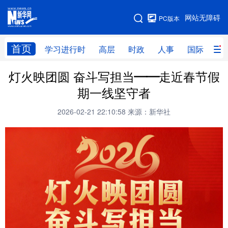
手机版
网站无障碍
PC版本
网站地图
首页
学习进行时
高层
时政
人事
国际
财
灯火映团圆 奋斗写担当——走近春节假
学习进行时
高层
时政
人事
期一线坚守者
国际
财经
网评
港澳
2026-02-21 22:10:58
来源：新华社
台湾
思客智库
全球连线
教育
科技
科创
量子
体育
文化
书画
健康
军事
访谈
视频
图片
政务
法律
中央文件
金融
汽车
食品
人居
信息化
数字经济