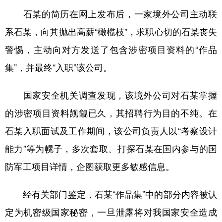
山东
河南
湖北
湖南
石某的简历在网上发布后，一家境外公司主动联
广东
广西
海南
重庆
系石某，向其抛出高薪“橄榄枝”，求职心切的石某丧失
四川
贵州
云南
西藏
警惕，主动向对方发送了包含涉密项目资料的“作品
陕西
甘肃
青海
宁夏
集”，并最终“入职”该公司。
新疆
内蒙古
黑龙江
国家安全机关调查发现，该境外公司对石某掌握
的涉密项目资料觊觎已久，其招聘行为目的不纯。在
多语种频道
石某入职面试及工作期间，该公司负责人以“考察设计
English
Español
Français
عربى
能力”等为幌子，多次套取、打探石某在国内参与的国
Русский язык
日本語
한국어
防军工项目详情，企图获取更多敏感信息。
Deutsch
Português
经有关部门鉴定，石某“作品集”中的部分内容被认
定为机密级国家秘密，一旦泄露将对我国家安全造成