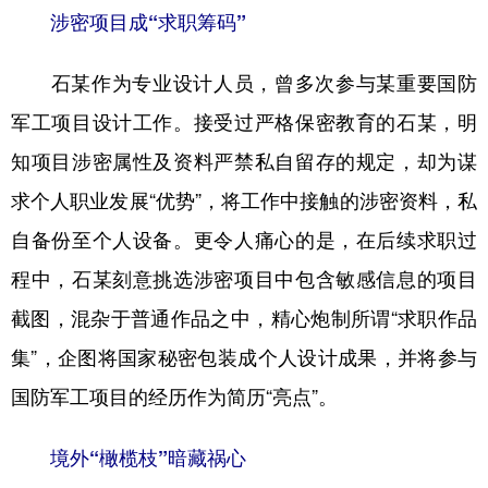
涉密项目成“求职筹码”
学术中国
乡村振兴
银龄
溯源中国
石某作为专业设计人员，曾多次参与某重要国防
城市
旅游
能源
会展
军工项目设计工作。接受过严格保密教育的石某，明
彩票
娱乐
时尚
悦读
知项目涉密属性及资料严禁私自留存的规定，却为谋
公益
一带一路
亚太网
上市公司
求个人职业发展“优势”，将工作中接触的涉密资料，私
文化产业
自备份至个人设备。更令人痛心的是，在后续求职过
程中，石某刻意挑选涉密项目中包含敏感信息的项目
地方频道
截图，混杂于普通作品之中，精心炮制所谓“求职作品
集”，企图将国家秘密包装成个人设计成果，并将参与
北京
天津
河北
山西
国防军工项目的经历作为简历“亮点”。
辽宁
吉林
上海
江苏
浙江
安徽
福建
江西
境外“橄榄枝”暗藏祸心