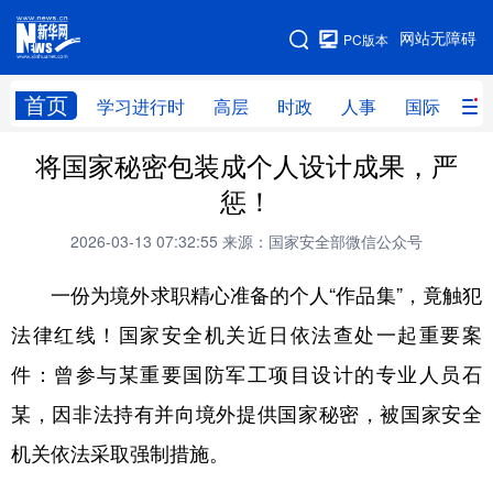
手机版
网站无障碍
PC版本
网站地图
首页
学习进行时
高层
时政
人事
国际
财
将国家秘密包装成个人设计成果，严
学习进行时
高层
时政
人事
惩！
国际
财经
网评
港澳
2026-03-13 07:32:55
来源：国家安全部微信公众号
台湾
思客智库
全球连线
教育
一份为境外求职精心准备的个人“作品集”，竟触犯
科技
科创
量子
体育
法律红线！国家安全机关近日依法查处一起重要案
文化
书画
健康
军事
件：曾参与某重要国防军工项目设计的专业人员石
访谈
视频
图片
政务
某，因非法持有并向境外提供国家秘密，被国家安全
法律
中央文件
金融
汽车
机关依法采取强制措施。
食品
人居
信息化
数字经济