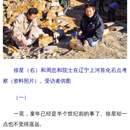
山东
河南
湖北
湖南
广东
广西
海南
重庆
四川
贵州
云南
西藏
陕西
甘肃
青海
宁夏
新疆
内蒙古
黑龙江
徐星（右）和周忠和院士在辽宁上河首化石点考
多语种频道
察（资料照片）。受访者供图
English
Español
Français
عربى
（一）
Русский язык
日本語
한국어
Deutsch
Português
一晃，童年已经是半个世纪前的事了。徐星却一
点也不觉得遥远。