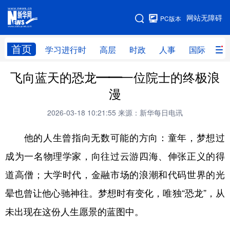
手机版
网站无障碍
PC版本
网站地图
首页
学习进行时
高层
时政
人事
国际
财
飞向蓝天的恐龙——一位院士的终极浪
学习进行时
高层
时政
人事
漫
国际
财经
网评
港澳
2026-03-18 10:21:55
来源：新华每日电讯
台湾
思客智库
全球连线
教育
他的人生曾指向无数可能的方向：童年，梦想过
科技
科创
量子
体育
成为一名物理学家，向往过云游四海、伸张正义的得
文化
书画
健康
军事
道高僧；大学时代，金融市场的浪潮和代码世界的光
访谈
视频
图片
政务
晕也曾让他心驰神往。梦想时有变化，唯独“恐龙”，从
法律
中央文件
金融
汽车
未出现在这份人生愿景的蓝图中。
食品
人居
信息化
数字经济