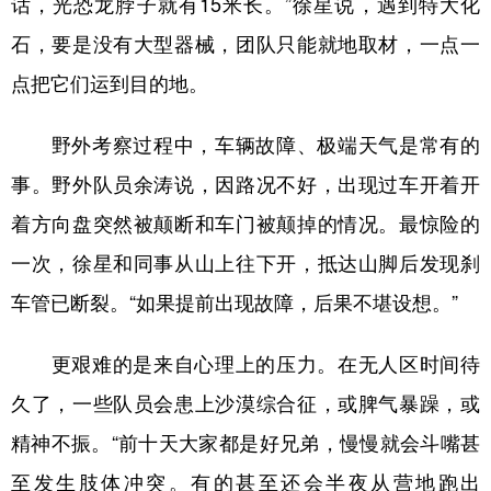
话，光恐龙脖子就有15米长。”徐星说，遇到特大化
石，要是没有大型器械，团队只能就地取材，一点一
点把它们运到目的地。
野外考察过程中，车辆故障、极端天气是常有的
事。野外队员余涛说，因路况不好，出现过车开着开
着方向盘突然被颠断和车门被颠掉的情况。最惊险的
一次，徐星和同事从山上往下开，抵达山脚后发现刹
车管已断裂。“如果提前出现故障，后果不堪设想。”
更艰难的是来自心理上的压力。在无人区时间待
久了，一些队员会患上沙漠综合征，或脾气暴躁，或
精神不振。“前十天大家都是好兄弟，慢慢就会斗嘴甚
至发生肢体冲突。有的甚至还会半夜从营地跑出