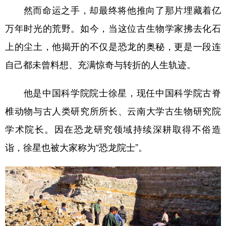
然而命运之手，却最终将他推向了那片埋藏着亿
学术中国
乡村振兴
银龄
溯源中国
万年时光的荒野。如今，当这位古生物学家拂去化石
城市
旅游
能源
会展
上的尘土，他揭开的不仅是恐龙的奥秘，更是一段连
彩票
娱乐
时尚
悦读
自己都未曾料想、充满惊奇与转折的人生轨迹。
公益
一带一路
亚太网
上市公司
他是中国科学院院士徐星，现任中国科学院古脊
文化产业
椎动物与古人类研究所所长、云南大学古生物研究院
学术院长。因在恐龙研究领域持续深耕取得不俗造
地方频道
诣，徐星也被大家称为“恐龙院士”。
北京
天津
河北
山西
辽宁
吉林
上海
江苏
浙江
安徽
福建
江西