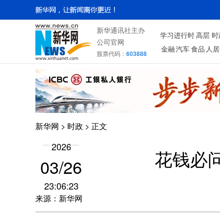
新华通讯社主办
学习进行时
高层
时
公司官网
金融
汽车
食品
人居
股票代码：
603888
新华网
>
时政
> 正文
2026
花钱必问
03/26
23:06:23
来源：新华网