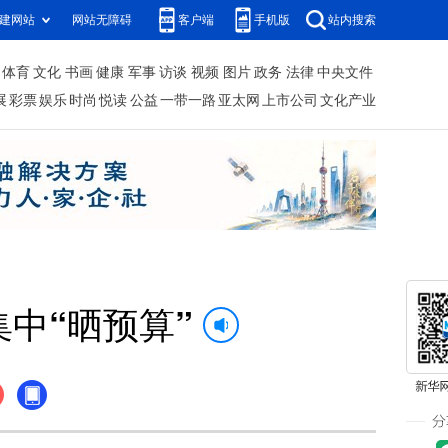
建网站
网站无障碍
客户端
手机版
站内搜索
体育
文化
书画
健康
军事
访谈
视频
图片
政务
法律
中央文件
展
彩票
娱乐
时尚
悦读
公益
一带一路
亚太网
上市公司
文化产业
集中“晒预算”