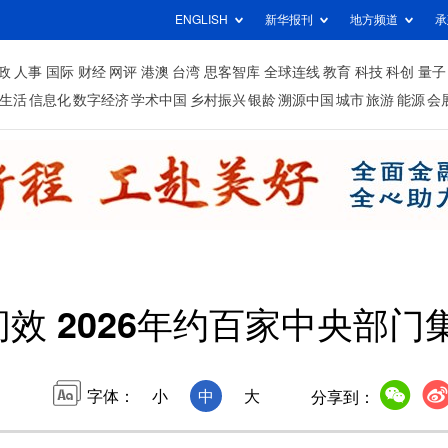
ENGLISH
新华报刊
地方频道
承
政
人事
国际
财经
网评
港澳
台湾
思客智库
全球连线
教育
科技
科创
量子
生活
信息化
数字经济
学术中国
乡村振兴
银龄
溯源中国
城市
旅游
能源
会
效 2026年约百家中央部门
字体：
小
中
大
分享到：