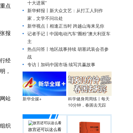
十大进展”
重点
新华鲜报丨新大众文艺：从打工人到作
家，文学不问出处
新华视点丨
相逢正当时 跨越山海来见你
张报
记者手记丨中国电动汽车“圈粉”澳大利亚车
主
热点问答丨地区战事持续 胡塞武装会否参
战
行经
专访丨加码中国市场 续写共赢故事
说明，
网站
科学健身周周练丨每天
新华全媒+
10分钟，春困去无踪
组织
故宫还可以这么看