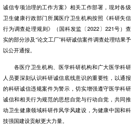
诚信专项治理的工作方案》相关工作部署，现对各级
学术中国
乡村振兴
银龄
溯源中国
卫生健康行政部门所属医疗卫生机构按照《科研失信
城市
旅游
能源
会展
行为调查处理规则》（国科发监〔2022〕221号）查
彩票
娱乐
时尚
悦读
实的部分涉及“论文工厂”科研诚信案件调查处理结果予
公益
一带一路
亚太网
上市公司
以公开通报。
文化产业
各医疗卫生机构、医学科研机构和广大医学科研
人员要深刻认识科研诚信底线意识的重要性，以通报
地方频道
的科研诚信违规案件为警示，切实增强遵守医学科研
北京
天津
河北
山西
诚信和相关行为规范的思想自觉与行动自觉，共同推
动卫生健康领域科研作风学风建设，为健康中国和科
辽宁
吉林
上海
江苏
技强国建设贡献更大力量。
浙江
安徽
福建
江西