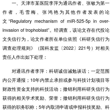
山东
河南
湖北
湖南
一、天津市某医院李萍为通讯作者、张敏为第一
作者，毛雪梅、张鸿艳为其他作者发表的论
广东
广西
海南
重庆
文“Regulatory mechanism of miR-525-5p in over-
四川
贵州
云南
西藏
invasion of trophoblast”。经调查，该论文存在代投论
陕西
甘肃
青海
宁夏
文失信行为，论文作者所在单位依照《科研失信行为
新疆
内蒙古
黑龙江
调查处理规则》（国科发监〔2022〕221号）对相关
责任人作出如下处理：
多语种频道
对通讯作者李萍：科研诚信诫勉谈话；一定范围
English
Español
Français
عربى
内公开通报；10年内禁止承担或参与科技计划项目等
Русский язык
日本語
한국어
财政性资金支持的科技活动；撤销利用科研失信行为
Deutsch
Português
获得的相关学术奖励、荣誉；撤销利用科研失信行为
获得的职务职称；5年内取消申请或申报科技奖励、科