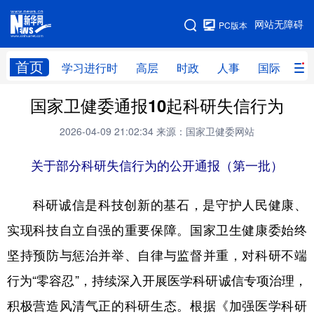
手机版
网站无障碍
PC版本
网站地图
首页
学习进行时
高层
时政
人事
国际
财
国家卫健委通报10起科研失信行为
学习进行时
高层
时政
人事
2026-04-09 21:02:34
来源：国家卫健委网站
国际
财经
网评
港澳
关于部分科研失信行为的公开通报（第一批）
台湾
思客智库
全球连线
教育
科技
科创
量子
体育
科研诚信是科技创新的基石，是守护人民健康、
文化
书画
健康
军事
实现科技自立自强的重要保障。国家卫生健康委始终
访谈
视频
图片
政务
坚持预防与惩治并举、自律与监督并重，对科研不端
行为“零容忍”，持续深入开展医学科研诚信专项治理，
法律
中央文件
金融
汽车
积极营造风清气正的科研生态。根据《加强医学科研
食品
人居
信息化
数字经济