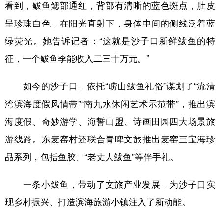
看到，鲅鱼鳃部通红，背部有清晰的蓝色斑点，肚皮
呈珍珠白色，在阳光直射下，身体中间的侧线泛着蓝
绿荧光。她告诉记者：“这就是沙子口新鲜鲅鱼的特
征，一个鲅鱼季能收入二三十万元。”
如今的沙子口，依托“崂山鲅鱼礼俗”谋划了“流清
湾滨海度假风情带”“南九水休闲艺术示范带”，推出滨
海度假、奇妙游学、海誓山盟、诗画田园四大场景旅
游线路。东麦窑村还联合青啤文旅推出麦窑三宝海珍
品系列，包括鱼胶、“老丈人鲅鱼”等伴手礼。
一条小鲅鱼，带动了文旅产业发展，为沙子口实
现乡村振兴、打造滨海旅游小镇注入了新动能。