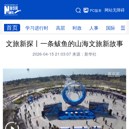
手机版
网站无障碍
PC版本
网站地图
首页
学习进行时
高层
时政
人事
国际
财
文旅新探丨一条鲅鱼的山海文旅新故事
学习进行时
高层
时政
人事
2026-04-15 21:03:07
来源：新华社
国际
财经
网评
港澳
台湾
思客智库
全球连线
教育
科技
科创
量子
体育
文化
书画
健康
军事
访谈
视频
图片
政务
法律
中央文件
金融
汽车
食品
人居
信息化
数字经济