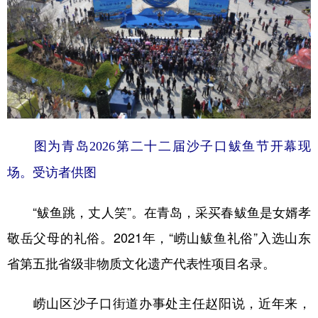
山东
河南
湖北
湖南
广东
广西
海南
重庆
四川
贵州
云南
西藏
陕西
甘肃
青海
宁夏
新疆
内蒙古
黑龙江
图为青岛2026第二十二届沙子口鲅鱼节开幕现
场。受访者供图
多语种频道
English
Español
Français
عربى
“鲅鱼跳，丈人笑”。在青岛，采买春鲅鱼是女婿孝
敬岳父母的礼俗。2021年，“崂山鲅鱼礼俗”入选山东
Русский язык
日本語
한국어
省第五批省级非物质文化遗产代表性项目名录。
Deutsch
Português
崂山区沙子口街道办事处主任赵阳说，近年来，