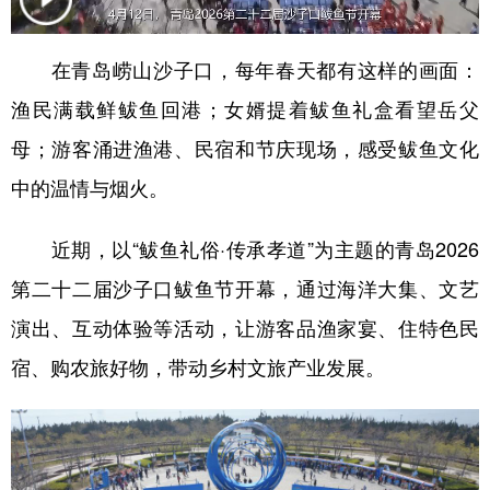
学术中国
乡村振兴
银龄
溯源中国
在青岛崂山沙子口，每年春天都有这样的画面：
城市
旅游
能源
会展
渔民满载鲜鲅鱼回港；女婿提着鲅鱼礼盒看望岳父
彩票
娱乐
时尚
悦读
母；游客涌进渔港、民宿和节庆现场，感受鲅鱼文化
公益
一带一路
亚太网
上市公司
中的温情与烟火。
文化产业
近期，以“鲅鱼礼俗·传承孝道”为主题的青岛2026
第二十二届沙子口鲅鱼节开幕，通过海洋大集、文艺
地方频道
演出、互动体验等活动，让游客品渔家宴、住特色民
北京
天津
河北
山西
宿、购农旅好物，带动乡村文旅产业发展。
辽宁
吉林
上海
江苏
浙江
安徽
福建
江西