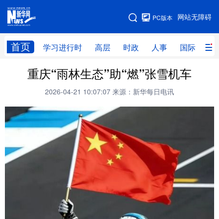
手机版
网站无障碍
PC版本
网站地图
首页
学习进行时
高层
时政
人事
国际
财
重庆“雨林生态”助“燃”张雪机车
学习进行时
高层
时政
人事
2026-04-21 10:07:07
来源：新华每日电讯
国际
财经
网评
港澳
台湾
思客智库
全球连线
教育
科技
科创
量子
体育
文化
书画
健康
军事
访谈
视频
图片
政务
法律
中央文件
金融
汽车
食品
人居
信息化
数字经济