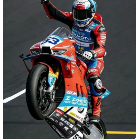
学术中国
乡村振兴
银龄
溯源中国
城市
旅游
能源
会展
彩票
娱乐
时尚
悦读
公益
一带一路
亚太网
上市公司
文化产业
地方频道
北京
天津
河北
山西
辽宁
吉林
上海
江苏
浙江
安徽
福建
江西