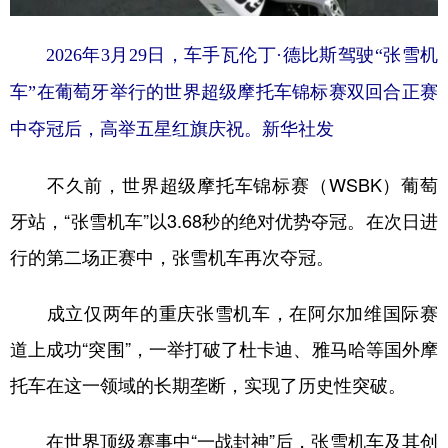
山东
河南
湖北
湖南
广东
广西
海南
重庆
2026年3月29日，车手瓦伦丁·德比斯驾驶“张雪机
四川
贵州
云南
西藏
车”在葡萄牙举行的世界超级摩托车锦标赛双回合正赛
中夺冠后，高举五星红旗庆祝。新华社发
陕西
甘肃
青海
宁夏
新疆
内蒙古
黑龙江
不久前，世界超级摩托车锦标赛（WSBK）葡萄
牙站，“张雪机车”以3.68秒的绝对优势夺冠。在次日进
多语种频道
行的第二场正赛中，张雪机车再次夺冠。
English
Español
Français
عربى
成立仅两年的重庆张雪机车，在阿尔加维国际赛
Русский язык
日本語
한국어
道上成功“突围”，一举打破了杜卡迪、雅马哈等国外摩
Deutsch
Português
托车在这一领域的长期垄断，实现了历史性突破。
在世界顶级赛事中“一战封神”后，张雪机车及其创