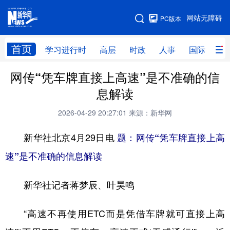
手机版
网站无障碍
PC版本
网站地图
首页
学习进行时
高层
时政
人事
国际
财
网传“凭车牌直接上高速”是不准确的信
学习进行时
高层
时政
人事
息解读
国际
财经
网评
港澳
2026-04-29 20:27:01
来源：新华网
台湾
思客智库
全球连线
教育
新华社北京4月29日电
题：网传“凭车牌直接上高
科技
科创
量子
体育
速”是不准确的信息解读
文化
书画
健康
军事
新华社记者蒋梦辰、叶昊鸣
访谈
视频
图片
政务
法律
中央文件
金融
汽车
“高速不再使用ETC而是凭借车牌就可直接上高
食品
人居
信息化
数字经济