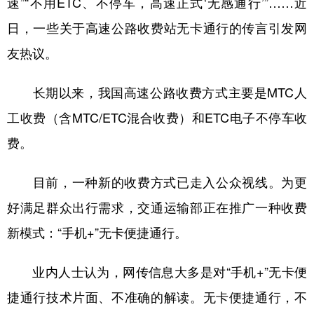
速”“不用ETC、不停车，高速正式‘无感通行’”……近
日，一些关于高速公路收费站无卡通行的传言引发网
学术中国
乡村振兴
银龄
溯源中国
友热议。
城市
旅游
能源
会展
彩票
娱乐
时尚
悦读
长期以来，我国高速公路收费方式主要是MTC人
公益
一带一路
亚太网
上市公司
工收费（含MTC/ETC混合收费）和ETC电子不停车收
费。
文化产业
目前，一种新的收费方式已走入公众视线。为更
地方频道
好满足群众出行需求，交通运输部正在推广一种收费
北京
天津
河北
山西
新模式：“手机+”无卡便捷通行。
辽宁
吉林
上海
江苏
业内人士认为，网传信息大多是对“手机+”无卡便
浙江
安徽
福建
江西
捷通行技术片面、不准确的解读。无卡便捷通行，不