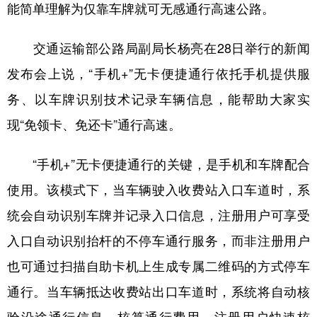
山东
河南
湖北
湖南
能简单理解为仅靠车牌就可无感通行高速公路。
广东
广西
海南
重庆
交通运输部公路局副局长杨亮在28日举行的新闻
四川
贵州
云南
西藏
发布会上说，“手机+”无卡便捷通行依托手机提供服
陕西
甘肃
青海
宁夏
务、以车牌识别技术记录车辆信息，能帮助大家实
新疆
内蒙古
黑龙江
现“免领卡、免还卡”通行高速。
“手机+”无卡便捷通行的关键，是手机和车牌配合
多语种频道
使用。该模式下，当车辆驶入收费站入口车道时，系
English
Español
Français
عربى
统会自动识别车牌并记录入口信息，注册用户可享受
Русский язык
日本語
한국어
入口自动识别抬杆的不停车通行服务，而非注册用户
也可通过扫描自助卡机上生成专属二维码的方式停车
Deutsch
Português
通行。当车辆抵达收费站出口车道时，系统将自动核