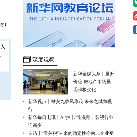
樵苏】
人
深度观察
新华全媒头条丨
量升
价稳 房地产市场呈
现积极变化
新华视点丨
雄安九载风华茂 未来之城向暖
行
新华每日电讯丨
AI“抽卡”造漫剧：影视行业
迎新变
专访丨“零关税”带来的确定性令南非企业受