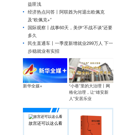
益匪浅
经济热点问答丨阿联酋为何退出欧佩克
及“欧佩克+”
国际观察丨
战事60天，美伊“不战不谈”还要
多久
民生直通车丨
一季度新增就业299万人 下一
步稳就业有实招
“小巷”里的大治理丨网
新华全媒+
格化治理，让“雄安新
人”安居乐业
故宫还可以这么看