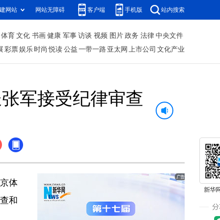
建网站
网站无障碍
客户端
手机版
站内搜索
体育
文化
书画
健康
军事
访谈
视频
图片
政务
法律
中央文件
展
彩票
娱乐
时尚
悦读
公益
一带一路
亚太网
上市公司
文化产业
长张军接受纪律审查
京体
查和
）