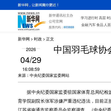
新华通讯社主办
学习进行时
高层
时
公司官网
金融
汽车
食品
人居
股票代码：
603888
新华网
>
时政
> 正文
​中国羽毛球
2026
04/29
16:08:59
来源：中央纪委国家监委网站
据中央纪委国家监委驻国家体育总局纪检监
育学院副院长张军涉嫌严重违纪违法，目前正
江苏省南通市监察委员会监察调查。（中央纪