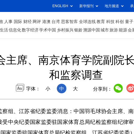
ENGLISH
新华报刊
地方频道
承
政
人事
国际
财经
网评
港澳
台湾
思客智库
全球连线
教育
科技
科创
量子
生活
信息化
数字经济
学术中国
乡村振兴
银龄
溯源中国
城市
旅游
能源
会
协会主席、南京体育学院副院
和监察调查
字体：
小
中
大
分享到：
察组、江苏省纪委监委消息：中国羽毛球协会主席、南
接受中央纪委国家监委驻国家体育总局纪检监察组纪律审
委国家监委驻国家体育总局纪检监察组、江苏省纪委监委