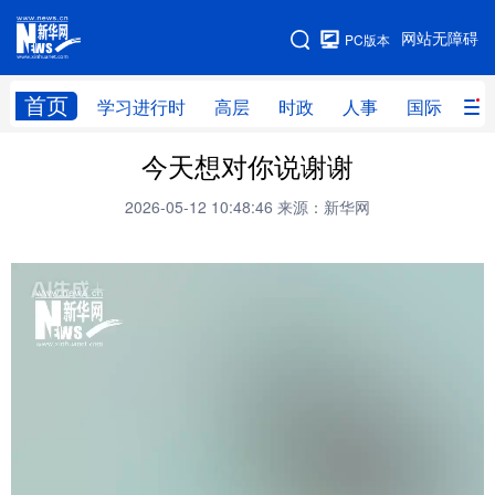
手机版
网站无障碍
PC版本
网站地图
首页
学习进行时
高层
时政
人事
国际
财
今天想对你说谢谢
学习进行时
高层
时政
人事
2026-05-12 10:48:46
来源：新华网
国际
财经
网评
港澳
台湾
思客智库
全球连线
教育
科技
科创
量子
体育
文化
书画
健康
军事
访谈
视频
图片
政务
法律
中央文件
金融
汽车
食品
人居
信息化
数字经济