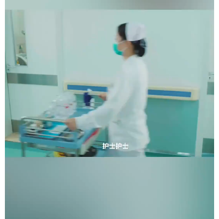
学术中国
乡村振兴
银龄
溯源中国
城市
旅游
能源
会展
彩票
娱乐
时尚
悦读
公益
一带一路
亚太网
上市公司
文化产业
地方频道
北京
天津
河北
山西
辽宁
吉林
上海
江苏
浙江
安徽
福建
江西