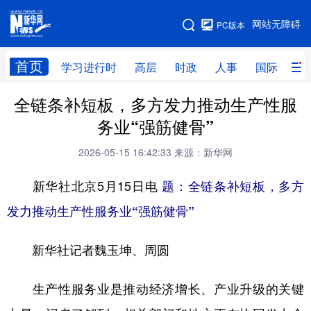
手机版
网站无障碍
PC版本
网站地图
首页
学习进行时
高层
时政
人事
国际
财
全链条补短板，多方发力推动生产性服
学习进行时
高层
时政
人事
务业“强筋健骨”
国际
财经
网评
港澳
2026-05-15 16:42:33
来源：新华网
台湾
思客智库
全球连线
教育
新华社北京5月15日电
题：全链条补短板，多方
科技
科创
量子
体育
发力推动生产性服务业“强筋健骨”
文化
书画
健康
军事
新华社记者魏玉坤、周圆
访谈
视频
图片
政务
法律
中央文件
金融
汽车
生产性服务业是推动经济增长、产业升级的关键
食品
人居
信息化
数字经济