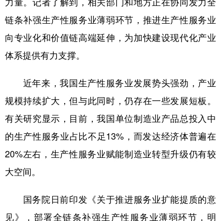
力量。记者了解到，相关部门和地方正在协同发力全
链条补强生产性服务业薄弱环节，推进生产性服务业
学术中国
乡村振兴
银龄
溯源中国
向专业化和价值链高端延伸，为加快建设现代化产业
城市
旅游
能源
会展
体系提供有力支撑。
彩票
娱乐
时尚
悦读
公益
一带一路
亚太网
上市公司
近年来，我国生产性服务业发展势头强劲，产业
规模持续扩大，但与此同时，仍存在一些发展短板。
文化产业
有关研究显示，目前，我国单位制造业产品总投入中
的生产性服务业占比不足13%，而发达经济体普遍在
地方频道
20%左右，生产性服务业赋能制造业转型升级仍有较
北京
天津
河北
山西
大空间。
辽宁
吉林
上海
江苏
国务院日前印发《关于推进服务业扩能提质的意
浙江
安徽
福建
江西
见》，部署全链条补强生产性服务业薄弱环节，明