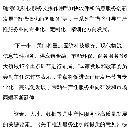
山东
河南
湖北
湖南
确“强化科技服务支撑作用”“加快软件和信息服务创新
广东
广西
海南
重庆
发展”“做强做优商务服务”等，一系列举措将引导生产
四川
贵州
云南
西藏
性服务业向专业化、定制化、精细化方向发展。
陕西
甘肃
青海
宁夏
“下一步，我们将重点围绕科技服务、现代物流、
新疆
内蒙古
黑龙江
信息软件服务、供应链金融、节能环保、商务服务等6
大领域17个重点环节进行布局。”国家发展和改革委员
多语种频道
会副主任沈竹林表示，重点将促进设计研发环节向专
English
Español
Français
عربى
业化、高端化发展，带动生产性服务业向研发和市场
Русский язык
日本語
한국어
两端不断延伸。
Deutsch
Português
资金、人才、数据等是生产性服务业高质量发展
的关键要素。《关于推进服务业扩能提质的意见》提