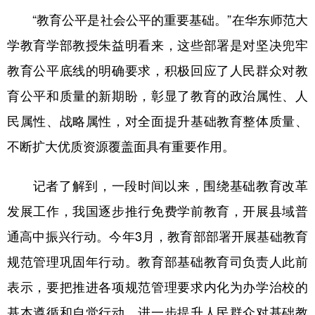
山东
河南
湖北
湖南
“教育公平是社会公平的重要基础。”在华东师范大
广东
广西
海南
重庆
学教育学部教授朱益明看来，这些部署是对坚决兜牢
四川
贵州
云南
西藏
教育公平底线的明确要求，积极回应了人民群众对教
陕西
甘肃
青海
宁夏
育公平和质量的新期盼，彰显了教育的政治属性、人
民属性、战略属性，对全面提升基础教育整体质量、
新疆
内蒙古
黑龙江
不断扩大优质资源覆盖面具有重要作用。
多语种频道
记者了解到，一段时间以来，围绕基础教育改革
English
Español
Français
عربى
发展工作，我国逐步推行免费学前教育，开展县域普
Русский язык
日本語
한국어
通高中振兴行动。今年3月，教育部部署开展基础教育
规范管理巩固年行动。教育部基础教育司负责人此前
Deutsch
Português
表示，要把推进各项规范管理要求内化为办学治校的
基本遵循和自觉行动，进一步提升人民群众对基础教