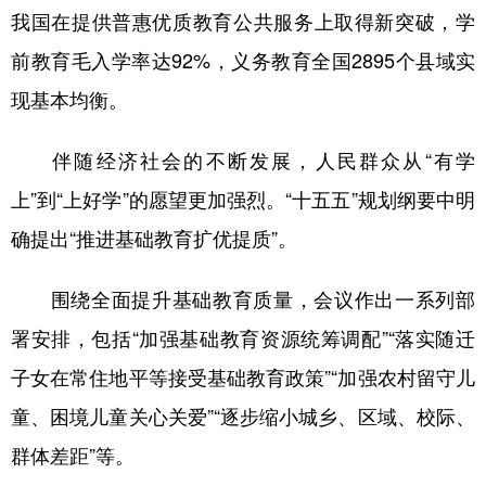
我国在提供普惠优质教育公共服务上取得新突破，学
学术中国
乡村振兴
银龄
溯源中国
前教育毛入学率达92%，义务教育全国2895个县域实
城市
旅游
能源
会展
现基本均衡。
彩票
娱乐
时尚
悦读
伴随经济社会的不断发展，人民群众从“有学
公益
一带一路
亚太网
上市公司
上”到“上好学”的愿望更加强烈。“十五五”规划纲要中明
文化产业
确提出“推进基础教育扩优提质”。
围绕全面提升基础教育质量，会议作出一系列部
地方频道
署安排，包括“加强基础教育资源统筹调配”“落实随迁
北京
天津
河北
山西
子女在常住地平等接受基础教育政策”“加强农村留守儿
辽宁
吉林
上海
江苏
童、困境儿童关心关爱”“逐步缩小城乡、区域、校际、
浙江
安徽
福建
江西
群体差距”等。