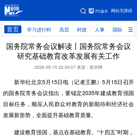
手机版
网站无障碍
PC版本
网站地图
首页
学习进行时
高层
时政
人事
国际
财
国务院常务会议解读丨国务院常务会议
学习进行时
高层
时政
人事
研究基础教育改革发展有关工作
国际
财经
网评
港澳
2026-05-15 22:34:07
来源：新华网
台湾
思客智库
全球连线
教育
新华社北京5月15日电（记者王鹏）5月15日召开
科技
科创
量子
体育
的国务院常务会议指出，要锚定2035年建成教育强国
文化
书画
健康
军事
目标任务，顺应人民群众对教育的新期待和经济社会
访谈
视频
图片
政务
发展新形势，全面提升基础教育质量。
法律
中央文件
金融
汽车
建设教育强国，基点在基础教育。“十四五”时期，
食品
人居
信息化
数字经济