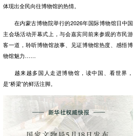
体现出全民向往博物馆的热情。
学术中国
乡村振兴
银龄
溯源中国
在内蒙古博物院举行的2026年国际博物馆日中国
城市
旅游
能源
会展
主会场活动开幕式上，与会嘉宾同前来参观的市民游
彩票
娱乐
时尚
悦读
客一道，聆听博物馆故事、见证博物馆热度、感悟博
公益
一带一路
亚太网
上市公司
物馆魅力……
文化产业
越来越多国人走进博物馆，读中国、看世界，
是“桥梁”的鲜活注脚。
地方频道
北京
天津
河北
山西
辽宁
吉林
上海
江苏
浙江
安徽
福建
江西