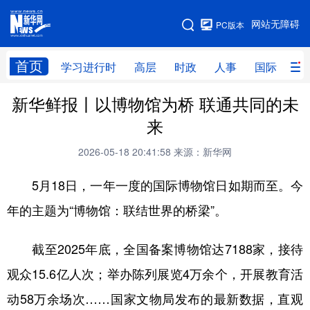
手机版
网站无障碍
PC版本
网站地图
首页
学习进行时
高层
时政
人事
国际
财
新华鲜报丨以博物馆为桥 联通共同的未
学习进行时
高层
时政
人事
来
国际
财经
网评
港澳
2026-05-18 20:41:58
来源：新华网
台湾
思客智库
全球连线
教育
5月18日，一年一度的国际博物馆日如期而至。今
科技
科创
量子
体育
年的主题为“博物馆：联结世界的桥梁”。
文化
书画
健康
军事
截至2025年底，全国备案博物馆达7188家，接待
访谈
视频
图片
政务
观众15.6亿人次；举办陈列展览4万余个，开展教育活
法律
中央文件
金融
汽车
动58万余场次……国家文物局发布的最新数据，直观
食品
人居
信息化
数字经济