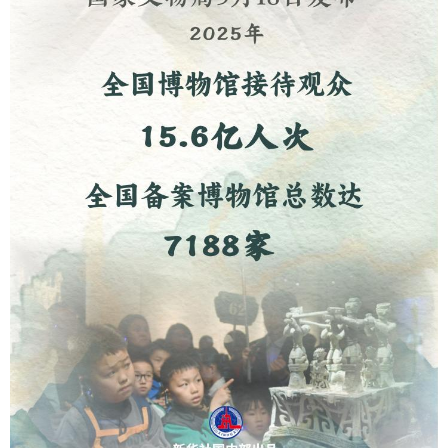
山东
河南
湖北
湖南
广东
广西
海南
重庆
四川
贵州
云南
西藏
陕西
甘肃
青海
宁夏
新疆
内蒙古
黑龙江
多语种频道
English
Español
Français
عربى
Русский язык
日本語
한국어
Deutsch
Português