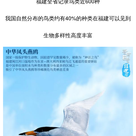
福建全省记录鸟类近600种
山东
河南
湖北
湖南
广东
广西
海南
重庆
我国自然分布的鸟类约有40%的种类在福建可以见到
四川
贵州
云南
西藏
生物多样性高度丰富
陕西
甘肃
青海
宁夏
新疆
内蒙古
黑龙江
多语种频道
English
Español
Français
عربى
Русский язык
日本語
한국어
Deutsch
Português