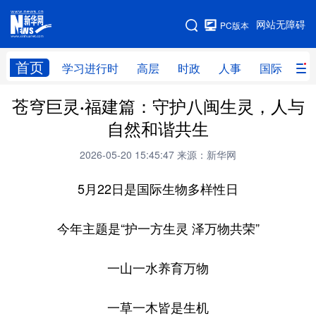
手机版
网站无障碍
PC版本
网站地图
首页
学习进行时
高层
时政
人事
国际
财
苍穹巨灵·福建篇：守护八闽生灵，人与
学习进行时
高层
时政
人事
自然和谐共生
国际
财经
网评
港澳
2026-05-20 15:45:47
来源：新华网
台湾
思客智库
全球连线
教育
5月22日是国际生物多样性日
科技
科创
量子
体育
文化
书画
健康
军事
今年主题是“护一方生灵 泽万物共荣”
访谈
视频
图片
政务
一山一水养育万物
法律
中央文件
金融
汽车
一草一木皆是生机
食品
人居
信息化
数字经济