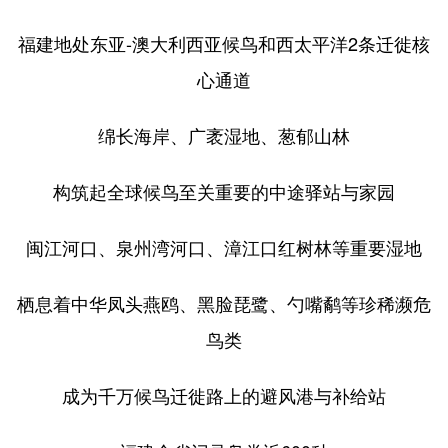
学术中国
乡村振兴
银龄
溯源中国
福建地处东亚-澳大利西亚候鸟和西太平洋2条迁徙核
心通道
城市
旅游
能源
会展
彩票
娱乐
时尚
悦读
绵长海岸、广袤湿地、葱郁山林
公益
一带一路
亚太网
上市公司
构筑起全球候鸟至关重要的中途驿站与家园
文化产业
闽江河口、泉州湾河口、漳江口红树林等重要湿地
地方频道
栖息着中华凤头燕鸥、黑脸琵鹭、勺嘴鹬等珍稀濒危
北京
天津
河北
山西
鸟类
辽宁
吉林
上海
江苏
成为千万候鸟迁徙路上的避风港与补给站
浙江
安徽
福建
江西