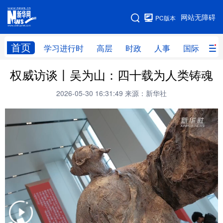
手机版
网站无障碍
PC版本
网站地图
首页
学习进行时
高层
时政
人事
国际
财
权威访谈丨吴为山：四十载为人类铸魂
学习进行时
高层
时政
人事
2026-05-30 16:31:49
来源：新华社
国际
财经
网评
港澳
台湾
思客智库
全球连线
教育
科技
科创
量子
体育
文化
书画
健康
军事
访谈
视频
图片
政务
法律
中央文件
金融
汽车
食品
人居
信息化
数字经济