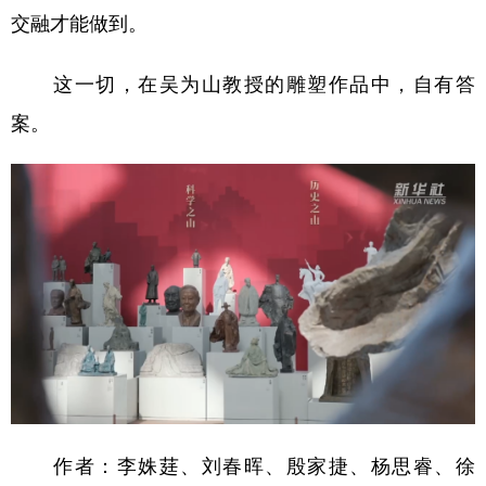
山东
河南
湖北
湖南
交融才能做到。
广东
广西
海南
重庆
这一切，在吴为山教授的雕塑作品中，自有答
四川
贵州
云南
西藏
案。
陕西
甘肃
青海
宁夏
新疆
内蒙古
黑龙江
多语种频道
English
Español
Français
عربى
Русский язык
日本語
한국어
Deutsch
Português
作者：李姝莛、刘春晖、殷家捷、杨思睿、徐