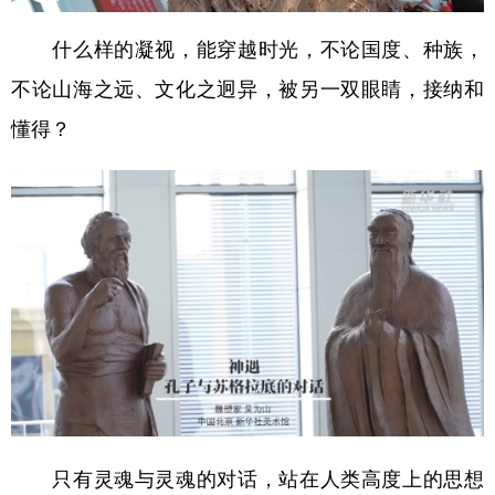
学术中国
乡村振兴
银龄
溯源中国
什么样的凝视，能穿越时光，不论国度、种族，
不论山海之远、文化之迥异，被另一双眼睛，接纳和
城市
旅游
能源
会展
懂得？
彩票
娱乐
时尚
悦读
公益
一带一路
亚太网
上市公司
文化产业
地方频道
北京
天津
河北
山西
辽宁
吉林
上海
江苏
浙江
安徽
福建
江西
只有灵魂与灵魂的对话，站在人类高度上的思想