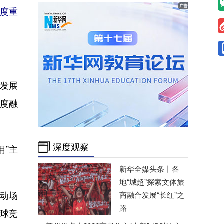
年度重
育发展
深度融
深度观察
”主
新华全媒头条丨
各
地“城超”探索文体旅
动场
商融合发展“长红”之
路
全球竞