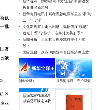
新华视点丨
2026高考作文“上新” 折射语文
教育哪些新趋势
新华每日电讯丨
高考应急电源车里的“家”与
新颖
二十年坚守
一批
文化新观察丨
走出剧场，戏剧仍在“现场”
追光丨
“黑马”蓄势，谁将驰骋美加墨？
新闻分析丨土耳其大规模减持美债为哪
般？
国资
国际观察丨
盘点伊朗战事百日经济冲击波
贡献
%。
世界海洋日：守护深蓝
新华全媒+
机器
故宫还可以这么看
企业