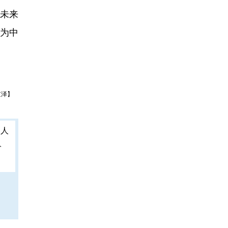
未来
为中
京泽】
人