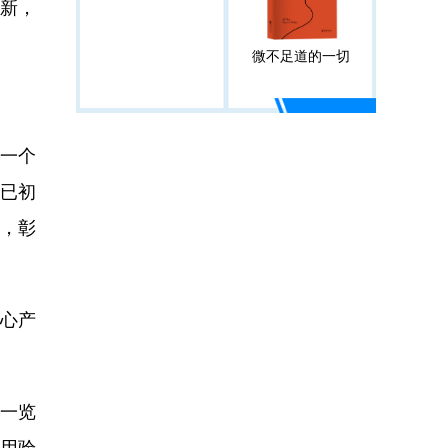
新，
微不足道的一切
一个
却已初
领，彰
核心产
迹一览
应用验