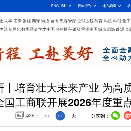
ENGLISH
新华报刊
地方频道
承
政
人事
国际
财经
网评
港澳
台湾
思客智库
全球连线
教育
科技
科创
量子
生活
信息化
数字经济
学术中国
乡村振兴
银龄
溯源中国
城市
旅游
能源
会
研丨培育壮大未来产业 为高
全国工商联开展2026年度重
字体：
小
中
大
分享到：