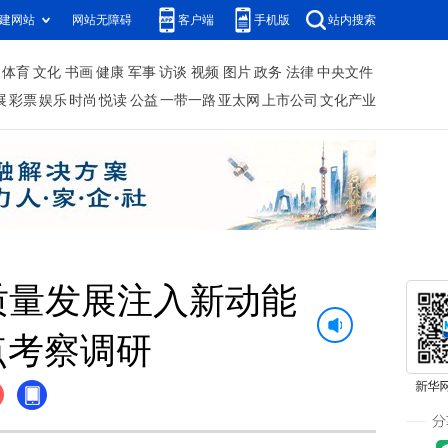
建网站
网站无障碍
客户端
手机版
站内搜索
体育
文化
书画
健康
军事
访谈
视频
图片
政务
法律
中央文件
展
彩票
娱乐
时尚
悦读
公益
一带一路
亚太网
上市公司
文化产业
质量发展注入新动能
点考察调研