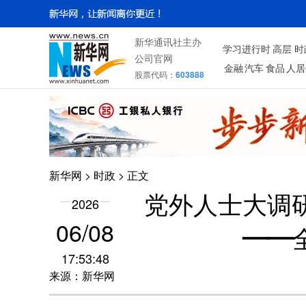
新华通讯社主办
学习进行时
高层
时
公司官网
金融
汽车
食品
人居
股票代码：
603888
新华网
>
时政
> 正文
党外人士大调
2026
06/08
——
17:53:48
来源：新华网