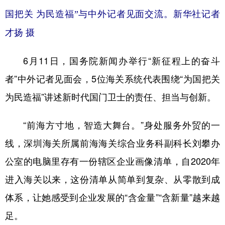
山东
河南
湖北
湖南
国把关 为民造福”与中外记者见面交流。新华社记者
广东
广西
海南
重庆
才扬 摄
四川
贵州
云南
西藏
6月11日，国务院新闻办举行“新征程上的奋斗
陕西
甘肃
青海
宁夏
者”中外记者见面会，5位海关系统代表围绕“为国把关
新疆
内蒙古
黑龙江
为民造福”讲述新时代国门卫士的责任、担当与创新。
多语种频道
“前海方寸地，智造大舞台。”身处服务外贸的一
线，深圳海关所属前海海关综合业务科副科长刘攀办
English
Español
Français
عربى
公室的电脑里存有一份辖区企业画像清单，自2020年
Русский язык
日本語
한국어
进入海关以来，这份清单从简单到复杂、从零散到成
Deutsch
Português
体系，让她感受到企业发展的“含金量”“含新量”越来越
足。