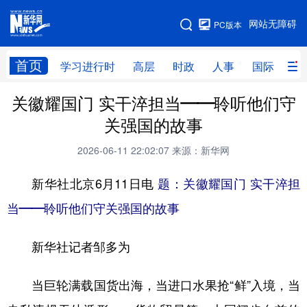
手机版
网站无障碍
PC版本
网站地图
首页
学习进行时
高层
时政
人事
国际
财
关徽耀国门 实干淬担当——聆听他们守
学习进行时
高层
时政
人事
关强国的故事
国际
财经
网评
港澳
2026-06-11 22:02:07
来源：新华网
台湾
思客智库
全球连线
教育
新华社北京6月11日电
题：关徽耀国门 实干淬担
科技
科创
量子
体育
当——聆听他们守关强国的故事
文化
书画
健康
军事
新华社记者邹多为
访谈
视频
图片
政务
法律
中央文件
金融
汽车
当巨轮满载国货出海，当进口水果抢“鲜”入境，当
食品
人居
信息化
数字经济