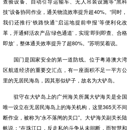
查验设备、自动引导运输车、无人吊装设施等“黑科
技”设备协同作业，通关物流效率提升超40%。“同时，
我们还推行‘铁路快通’‘启运地提前申报’等便利化改
革，开通鲜活农产品‘绿色通道’，实现‘即到即查、合格
即放’，整体通关效率提升了超80%。”苏明笑着说。
国门是国家安全的第一道防线。位于粤港澳大湾
区航道经济的重要交汇点，有一座面积不足一平方公
里的无居民海岛，因其形似铲子，故名为大铲岛。
驻守在大铲岛上的广州海关所属大铲海关是全国
唯一设立在无居民海岛上的海关机构，这里365天不间
断作业，被称为“永不落闸的关口”。大铲海关副关长陆
帆说：“在珠江口，反走私的斗争从未间断，而智慧和