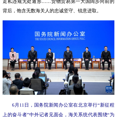
走私违规无处遁形……货物贸易第一大国阔步向前的
背后，饱含无数海关人的忠诚坚守、锐意进取。
学术中国
乡村振兴
银龄
溯源中国
城市
旅游
能源
会展
彩票
娱乐
时尚
悦读
公益
一带一路
亚太网
上市公司
文化产业
地方频道
北京
天津
河北
山西
辽宁
吉林
上海
江苏
6月11日，国务院新闻办公室在北京举行“新征程
浙江
安徽
福建
江西
上的奋斗者”中外记者见面会，海关系统代表围绕“为