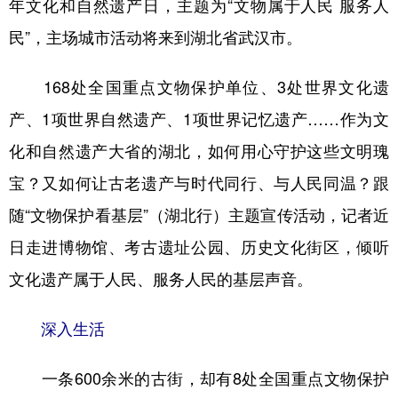
年文化和自然遗产日，主题为“文物属于人民 服务人
学术中国
乡村振兴
银龄
溯源中国
民”，主场城市活动将来到湖北省武汉市。
城市
旅游
能源
会展
168处全国重点文物保护单位、3处世界文化遗
彩票
娱乐
时尚
悦读
产、1项世界自然遗产、1项世界记忆遗产……作为文
公益
一带一路
亚太网
上市公司
化和自然遗产大省的湖北，如何用心守护这些文明瑰
宝？又如何让古老遗产与时代同行、与人民同温？跟
文化产业
随“文物保护看基层”（湖北行）主题宣传活动，记者近
日走进博物馆、考古遗址公园、历史文化街区，倾听
地方频道
文化遗产属于人民、服务人民的基层声音。
北京
天津
河北
山西
辽宁
吉林
上海
江苏
深入生活
浙江
安徽
福建
江西
一条600余米的古街，却有8处全国重点文物保护