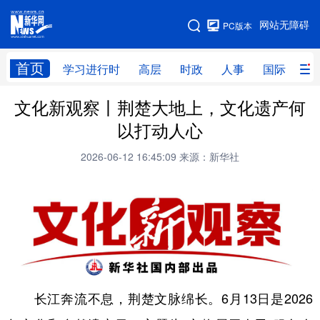
手机版
网站无障碍
PC版本
网站地图
首页
学习进行时
高层
时政
人事
国际
财
文化新观察丨荆楚大地上，文化遗产何
学习进行时
高层
时政
人事
以打动人心
国际
财经
网评
港澳
2026-06-12 16:45:09
来源：新华社
台湾
思客智库
全球连线
教育
科技
科创
量子
体育
文化
书画
健康
军事
访谈
视频
图片
政务
法律
中央文件
金融
汽车
长江奔流不息，荆楚文脉绵长。6月13日是2026
食品
人居
信息化
数字经济