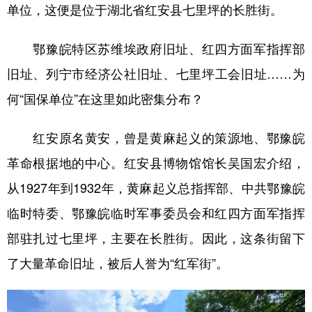
山东
河南
湖北
湖南
单位，这便是位于湖北省红安县七里坪的长胜街。
广东
广西
海南
重庆
鄂豫皖特区苏维埃政府旧址、红四方面军指挥部
四川
贵州
云南
西藏
旧址、列宁市经济公社旧址、七里坪工会旧址……为
陕西
甘肃
青海
宁夏
何“国保单位”在这里如此密集分布？
新疆
内蒙古
黑龙江
红安原名黄安，曾是黄麻起义的策源地、鄂豫皖
革命根据地的中心。红安县博物馆馆长吴国宏介绍，
多语种频道
从1927年到1932年，黄麻起义总指挥部、中共鄂豫皖
English
Español
Français
عربى
临时特委、鄂豫皖临时军事委员会和红四方面军指挥
Русский язык
日本語
한국어
部驻扎过七里坪，主要在长胜街。因此，这条街留下
Deutsch
Português
了大量革命旧址，被后人誉为“红军街”。