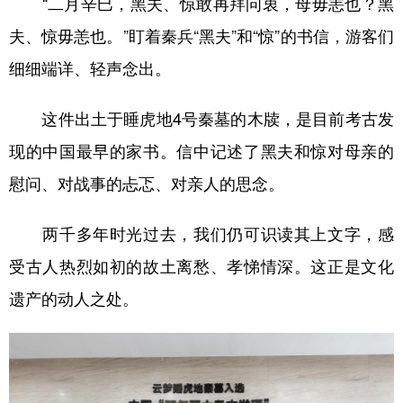
“二月辛巳，黑夫、惊敢再拜问衷，母毋恙也？黑
夫、惊毋恙也。”盯着秦兵“黑夫”和“惊”的书信，游客们
细细端详、轻声念出。
这件出土于睡虎地4号秦墓的木牍，是目前考古发
现的中国最早的家书。信中记述了黑夫和惊对母亲的
慰问、对战事的忐忑、对亲人的思念。
两千多年时光过去，我们仍可识读其上文字，感
受古人热烈如初的故土离愁、孝悌情深。这正是文化
遗产的动人之处。