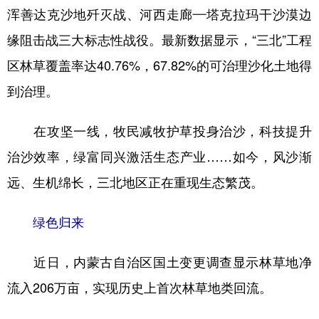
浑善达克沙地歼灭战、河西走廊—塔克拉玛干沙漠边
学术中国
乡村振兴
银龄
溯源中国
缘阻击战三大标志性战役。最新数据显示，“三北”工程
城市
旅游
能源
会展
区林草覆盖率达40.76%，67.82%的可治理沙化土地得
彩票
娱乐
时尚
悦读
到治理。
公益
一带一路
亚太网
上市公司
在攻坚一线，牧民减牧护草投身治沙，科技提升
文化产业
治沙效率，绿富同兴激活生态产业……如今，风沙渐
远、生机绵长，三北地区正在重现生态繁茂。
地方频道
绿色归来
北京
天津
河北
山西
近日，内蒙古自治区国土变更调查显示林草地净
辽宁
吉林
上海
江苏
流入206万亩，实现历史上首次林草地类回流。
浙江
安徽
福建
江西