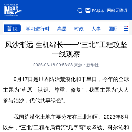
手机版
网站无障碍
PC版本
网站地图
首页
学习进行时
高层
时政
人事
国际
财
风沙渐远 生机绵长——“三北”工程攻坚
学习进行时
高层
时政
人事
一线观察
国际
财经
网评
港澳
2026-06-18 00:53:28
来源：新华社
台湾
思客智库
全球连线
教育
6月17日是世界防治荒漠化和干旱日，今年的全球
科技
科创
量子
体育
主题为“草原：认识、尊重、修复”，我国主题为“人人
文化
书画
健康
军事
参与治沙，代代共享绿色”。
访谈
视频
图片
政务
我国荒漠化土地主要分布在三北地区。2023年6月
法律
中央文件
金融
汽车
以来，“三北”工程布局黄河“几字弯”攻坚战、科尔沁和
食品
人居
信息化
数字经济