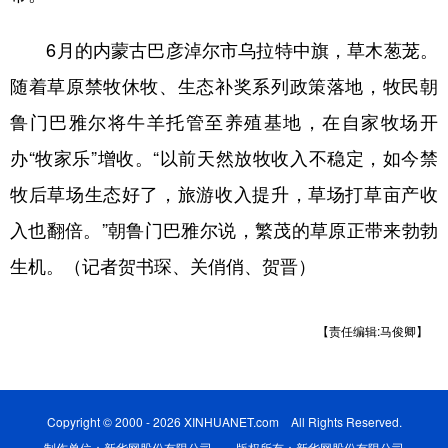
6月的内蒙古巴彦淖尔市乌拉特中旗，草木葱茏。
随着草原禁牧休牧、生态补奖系列政策落地，牧民朝
鲁门巴雅尔将牛羊托管至养殖基地，在自家牧场开
办“牧家乐”增收。“以前天然放牧收入不稳定，如今禁
牧后草场生态好了，旅游收入提升，草场打草亩产收
入也翻倍。”朝鲁门巴雅尔说，繁茂的草原正带来勃勃
生机。（记者贺书琛、关俏俏、贺晋）
【责任编辑:马俊卿】
Copyright © 2000 - 2026 XINHUANET.com All Rights Reserved.