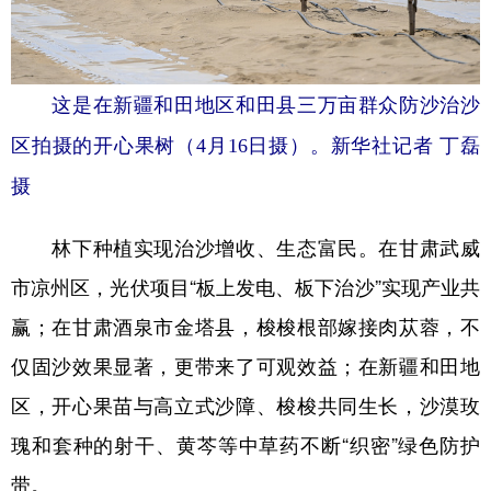
这是在新疆和田地区和田县三万亩群众防沙治沙
区拍摄的开心果树（4月16日摄）。新华社记者 丁磊
摄
林下种植实现治沙增收、生态富民。在甘肃武威
市凉州区，光伏项目“板上发电、板下治沙”实现产业共
赢；在甘肃酒泉市金塔县，梭梭根部嫁接肉苁蓉，不
仅固沙效果显著，更带来了可观效益；在新疆和田地
区，开心果苗与高立式沙障、梭梭共同生长，沙漠玫
瑰和套种的射干、黄芩等中草药不断“织密”绿色防护
带。