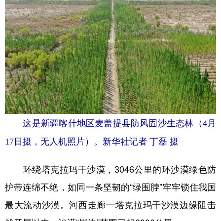
这是新疆喀什地区麦盖提县防风固沙生态林（4月
17日摄，无人机照片）。新华社记者 丁磊 摄
环绕塔克拉玛干沙漠，3046公里的环沙漠绿色防
护带连绵不绝，如同一条坚韧的“绿围脖”牢牢锁住我国
最大流动沙漠。河西走廊—塔克拉玛干沙漠边缘阻击