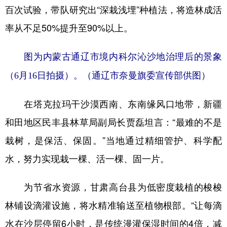
百次试验，带队研究出“深栽浅埋”种植法，将造林成活
率从不足50%提升至90%以上。
图为内蒙古通辽市境内科尔沁沙地治理后的景象
（6月16日拍摄）。（通辽市奈曼旗委宣传部供图）
在塔克拉玛干沙漠西南、东南缘风口地带，新疆
和田地区民丰县林草局副局长贾磊坦言：“最难的不是
栽树，是保活、保固。”当地通过精细管护、科学配
水，努力实现栽一棵、活一棵、固一片。
为节省水资源，甘肃高台县为低密度栽植的梭梭
林铺设滴灌设施，将水精准输送至植物根部。“让每滴
水在沙层停留6小时，是传统漫灌保湿时间的4倍，减