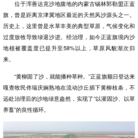
山东
河南
湖北
湖南
位于浑善达克沙地腹地的内蒙古锡林郭勒盟正蓝
旗，曾是距离京津冀地区最近的天然风沙源头之一。
广东
广西
海南
重庆
历史上，这里曾是水草丰美的典型草原，气候变化和
四川
贵州
云南
西藏
过度放牧导致绿退沙进。经治理，如今正蓝旗境内沙
陕西
甘肃
青海
宁夏
地植被覆盖度已提升至58%以上，草原风貌渐次归
新疆
内蒙古
黑龙江
来。
多语种频道
“黄柳固了沙，就能播种草种。”正蓝旗额日登达来
嘎查牧民佟瑞庆娴熟地在流动沙丘插下黄柳枝条，不
English
Español
Français
عربى
远处治理后的沙地绿意盎然，实现了“以灌固沙、以草
Русский язык
日本語
한국어
养畜”的良性循环。
Deutsch
Português