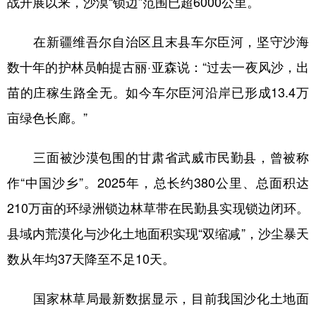
战开展以来，沙漠“锁边”范围已超6000公里。
在新疆维吾尔自治区且末县车尔臣河，坚守沙海
数十年的护林员帕提古丽·亚森说：“过去一夜风沙，出
苗的庄稼生路全无。如今车尔臣河沿岸已形成13.4万
亩绿色长廊。”
三面被沙漠包围的甘肃省武威市民勤县，曾被称
作“中国沙乡”。2025年，总长约380公里、总面积达
210万亩的环绿洲锁边林草带在民勤县实现锁边闭环。
县域内荒漠化与沙化土地面积实现“双缩减”，沙尘暴天
数从年均37天降至不足10天。
国家林草局最新数据显示，目前我国沙化土地面