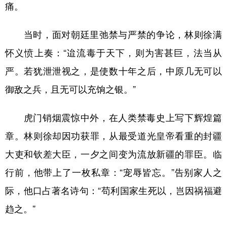
痛。
当时，面对朝廷里弛禁与严禁的争论，林则徐满
怀义愤上奏：“迨流毒于天下，则为害甚巨，法当从
严。若犹泄泄视之，是使数十年之后，中原几无可以
御敌之兵，且无可以充饷之银。”
虎门销烟震惊中外，在人类禁毒史上写下辉煌篇
章。林则徐却因功获罪，从最受道光皇帝看重的封疆
大吏和钦差大臣，一夕之间变为流放新疆的罪臣。临
行前，他带上了一枚私章：“宠辱皆忘。”告别家人之
际，他口占著名诗句：“苟利国家生死以，岂因祸福避
趋之。”