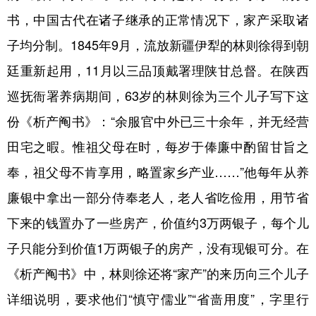
书，中国古代在诸子继承的正常情况下，家产采取诸
子均分制。1845年9月，流放新疆伊犁的林则徐得到朝
廷重新起用，11月以三品顶戴署理陕甘总督。在陕西
巡抚衙署养病期间，63岁的林则徐为三个儿子写下这
份《析产阄书》：“余服官中外已三十余年，并无经营
田宅之暇。惟祖父母在时，每岁于俸廉中酌留甘旨之
奉，祖父母不肯享用，略置家乡产业……”他每年从养
廉银中拿出一部分侍奉老人，老人省吃俭用，用节省
下来的钱置办了一些房产，价值约3万两银子，每个儿
子只能分到价值1万两银子的房产，没有现银可分。在
《析产阄书》中，林则徐还将“家产”的来历向三个儿子
详细说明，要求他们“慎守儒业”“省啬用度”，字里行