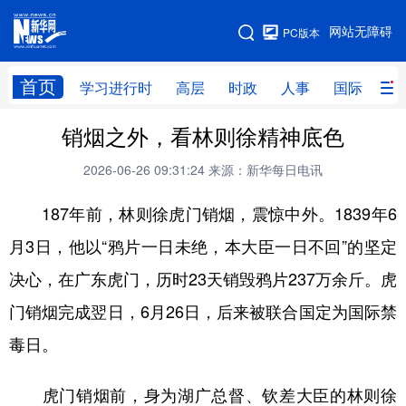
手机版
网站无障碍
PC版本
网站地图
首页
学习进行时
高层
时政
人事
国际
财
销烟之外，看林则徐精神底色
学习进行时
高层
时政
人事
2026-06-26 09:31:24
来源：新华每日电讯
国际
财经
网评
港澳
187年前，林则徐虎门销烟，震惊中外。1839年6
台湾
思客智库
全球连线
教育
月3日，他以“鸦片一日未绝，本大臣一日不回”的坚定
科技
科创
量子
体育
决心，在广东虎门，历时23天销毁鸦片237万余斤。虎
文化
书画
健康
军事
门销烟完成翌日，6月26日，后来被联合国定为国际禁
访谈
视频
图片
政务
毒日。
法律
中央文件
金融
汽车
虎门销烟前，身为湖广总督、钦差大臣的林则徐
食品
人居
信息化
数字经济