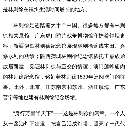
是林则徐在福州生活时间最长的地方。
林则徐足迹踏遍大半个中国。很多地方都有林则
徐相关展馆：广东虎门鸦片战争博物馆守护着销烟史
料；新疆伊犁林则徐纪念馆展现林则徐谪戍屯田、兴
修水利的功绩；陕西蒲城林则徐纪念馆依托王鼎族弟
故居而建，见证林则徐与至交的情谊；澳门莲峰庙内
的林则徐纪念馆，铭刻着林则徐1839年巡阅澳门的往
事。此外，北京、江苏南京和苏州、浙江镇海、广东
普宁等地也建有林则徐纪念场馆。
“身行万里半天下”——这是林则徐的闲章。一个人
从一盏油灯下出发，把自己活成灯塔，照亮了一代代