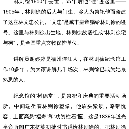
林则徐1850年去世，55年后他“住”进这里——
1905年，林则徐的后人与门生、乡人为祭祀他而修建
了这座林文忠公祠。“文忠”是咸丰皇帝赐给林则徐的谥
号。这里与林则徐出生地、林则徐故居组成“林则徐宅
与祠”，是全国重点文物保护单位。
讲解员谢婷婷是福州连江人，在林则徐纪念馆工
作10多年，为大家讲解几千场次，林则徐已成为她最
熟悉的人。
纪念馆的“树德堂”，是祭祀和庆典的重要活动场
所。中间端坐着林则徐塑像。他眉头紧锁，略带忧
容，上面高悬“福寿”和“功资柱石”匾。这是1839年道光
皇帝听闻广东抗英初捷时书赠给林则徐的。把林则徐