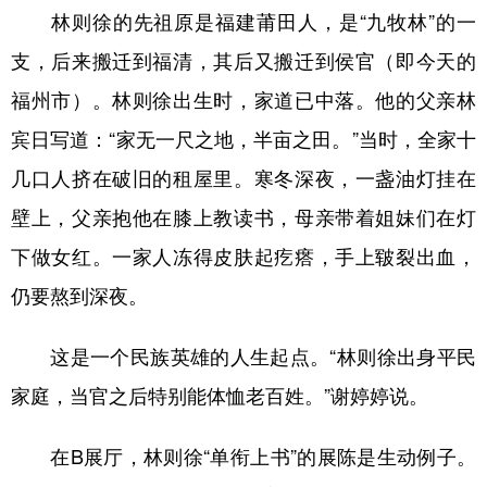
林则徐的先祖原是福建莆田人，是“九牧林”的一
支，后来搬迁到福清，其后又搬迁到侯官（即今天的
福州市）。林则徐出生时，家道已中落。他的父亲林
宾日写道：“家无一尺之地，半亩之田。”当时，全家十
几口人挤在破旧的租屋里。寒冬深夜，一盏油灯挂在
壁上，父亲抱他在膝上教读书，母亲带着姐妹们在灯
下做女红。一家人冻得皮肤起疙瘩，手上皲裂出血，
仍要熬到深夜。
这是一个民族英雄的人生起点。“林则徐出身平民
家庭，当官之后特别能体恤老百姓。”谢婷婷说。
在B展厅，林则徐“单衔上书”的展陈是生动例子。