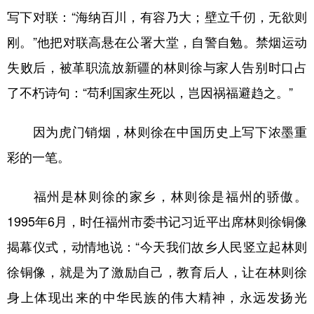
写下对联：“海纳百川，有容乃大；壁立千仞，无欲则
学术中国
乡村振兴
银龄
溯源中国
刚。”他把对联高悬在公署大堂，自警自勉。禁烟运动
城市
旅游
能源
会展
失败后，被革职流放新疆的林则徐与家人告别时口占
彩票
娱乐
时尚
悦读
了不朽诗句：“苟利国家生死以，岂因祸福避趋之。”
公益
一带一路
亚太网
上市公司
因为虎门销烟，林则徐在中国历史上写下浓墨重
文化产业
彩的一笔。
福州是林则徐的家乡，林则徐是福州的骄傲。
地方频道
1995年6月，时任福州市委书记习近平出席林则徐铜像
北京
天津
河北
山西
揭幕仪式，动情地说：“今天我们故乡人民竖立起林则
辽宁
吉林
上海
江苏
徐铜像，就是为了激励自己，教育后人，让在林则徐
浙江
安徽
福建
江西
身上体现出来的中华民族的伟大精神，永远发扬光