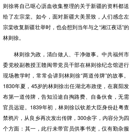
则徐将自己呕心沥血收集整理的关于新疆的资料都送
给了左宗棠。如今，面对新疆大美景致，人们感念左
宗棠收复新疆壮举时，也会想到当年与之“湘江夜话”的
林则徐。
林则徐为政，清白做人、干净做事。中共福州市
委党校副教授王赣闽带党员干部在林则徐纪念馆进行
现场教学时，常常会讲到林则徐“两道传牌”的故事。
1830年夏，45岁的林则徐出任湖北布政使，在襄阳发
布第一道传牌，告知沿途自掏路费、自备伙食，无需
官员远迎。1839年初，林则徐以钦差大臣身份赴粤查
禁鸦片，从良乡再次发出传牌，300余字，内容分为四
个方面：其一，此行未带官员供事书吏，仅有勤杂服