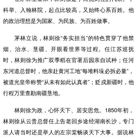
科举、入翰林院，起点比较高，又始终心系百姓。他
的政治理想是为国家、为民族、为百姓做事。
茅林立说，林则徐“务实担当”的特色贯穿了他禁
烟、治水、垦疆、开眼看世界等过程。任江苏巡抚
时，林则徐为推广双季稻在官署后园亲自试种；任河
东河道总督时，他亲赴黄河工地“每堆料垛必拆必量”，
被道光皇帝称赞“从未有如此认真者”；贬戍新疆时，他
行程万里查勘南疆垦地。
林则徐为政，心怀天下、居安思危。1850年初，
林则徐从云贵总督任上告老回乡途经湖南长沙，专门
派人请当时还是举人的左宗棠畅谈天下大事。据说林