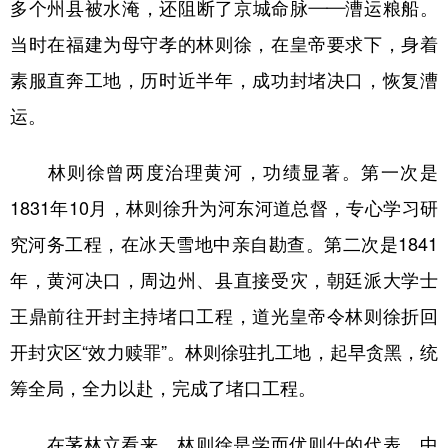
多个州县被水淹，还阻断了京城命脉——漕运粮船。
当时在福建为母守孝的林则徐，在皇帝要求下，身着
素服直奔工地，历时近半年，成功封堵决口，恢复漕
运。
林则徐曾两度治理黄河，功绩显著。第一次是
1831年10月，林则徐升为河东河道总督，专心学习研
究河务工程，在冰天雪地中亲自勘查。第二次是1841
年，黄河决口，周边州、县直接受灾，朝廷派大学士
王鼎前往开封主持堵口工程，道光皇帝令林则徐折回
开封灾区“效力赎罪”。林则徐驻扎工地，起早贪黑，统
筹全局，全力以赴，完成了堵口工程。
在茅林立看来，林则徐是学而优则仕的代表。中