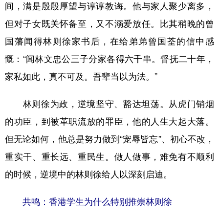
间，满是殷殷厚望与谆谆教诲。他与家人聚少离多，
但对子女既关怀备至，又不溺爱放任。比其稍晚的曾
国藩闻得林则徐家书后，在给弟弟曾国荃的信中感
慨：“闻林文忠公三子分家各得六千串。督抚二十年，
家私如此，真不可及。吾辈当以为法。”
林则徐为政，逆境坚守、豁达坦荡。从虎门销烟
的功臣，到被革职流放的罪臣，他的人生大起大落。
但无论如何，他总是努力做到“宠辱皆忘”、初心不改，
重实干、重长远、重民生。做人做事，难免有不顺利
的时候，逆境中的林则徐给人以深刻启迪。
共鸣：香港学生为什么特别推崇林则徐