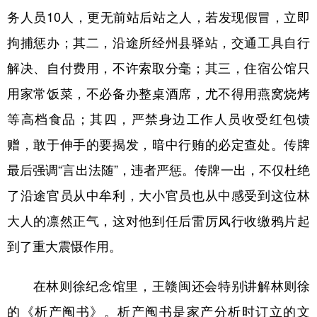
务人员10人，更无前站后站之人，若发现假冒，立即
拘捕惩办；其二，沿途所经州县驿站，交通工具自行
解决、自付费用，不许索取分毫；其三，住宿公馆只
用家常饭菜，不必备办整桌酒席，尤不得用燕窝烧烤
等高档食品；其四，严禁身边工作人员收受红包馈
赠，敢于伸手的要揭发，暗中行贿的必定查处。传牌
最后强调“言出法随”，违者严惩。传牌一出，不仅杜绝
了沿途官员从中牟利，大小官员也从中感受到这位林
大人的凛然正气，这对他到任后雷厉风行收缴鸦片起
到了重大震慑作用。
在林则徐纪念馆里，王赣闽还会特别讲解林则徐
的《析产阄书》。析产阄书是家产分析时订立的文