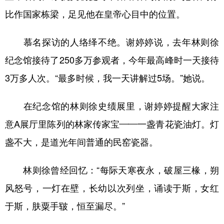
比作国家栋梁，足见他在皇帝心目中的位置。
慕名探访的人络绎不绝。谢婷婷说，去年林则徐
纪念馆接待了250多万参观者，今年最高峰时一天接待
3万多人次。“最多时候，我一天讲解过5场。”她说。
在纪念馆的林则徐史绩展里，谢婷婷提醒大家注
意A展厅里陈列的林家传家宝——一盏青花瓷油灯。灯
盏不大，是道光年间普通的民窑瓷器。
林则徐曾经回忆：“每际天寒夜永，破屋三椽，朔
风怒号，一灯在壁，长幼以次列坐，诵读于斯，女红
于斯，肤粟手皲，恒至漏尽。”