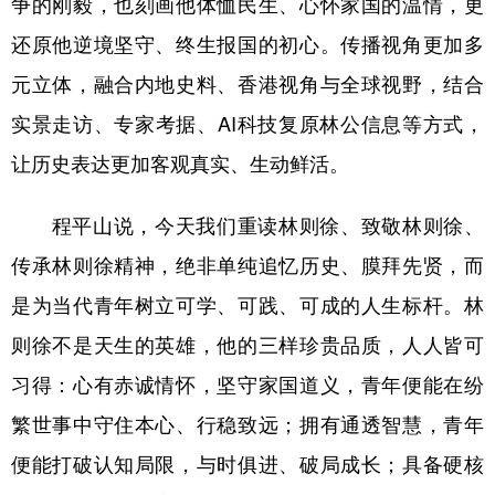
争的刚毅，也刻画他体恤民生、心怀家国的温情，更
还原他逆境坚守、终生报国的初心。传播视角更加多
元立体，融合内地史料、香港视角与全球视野，结合
实景走访、专家考据、AI科技复原林公信息等方式，
让历史表达更加客观真实、生动鲜活。
程平山说，今天我们重读林则徐、致敬林则徐、
传承林则徐精神，绝非单纯追忆历史、膜拜先贤，而
是为当代青年树立可学、可践、可成的人生标杆。林
则徐不是天生的英雄，他的三样珍贵品质，人人皆可
习得：心有赤诚情怀，坚守家国道义，青年便能在纷
繁世事中守住本心、行稳致远；拥有通透智慧，青年
便能打破认知局限，与时俱进、破局成长；具备硬核