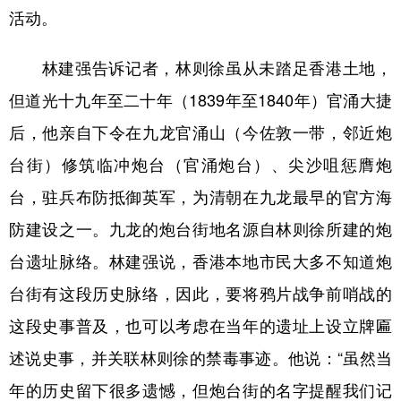
活动。
林建强告诉记者，林则徐虽从未踏足香港土地，
但道光十九年至二十年（1839年至1840年）官涌大捷
后，他亲自下令在九龙官涌山（今佐敦一带，邻近炮
台街）修筑临冲炮台（官涌炮台）、尖沙咀惩膺炮
台，驻兵布防抵御英军，为清朝在九龙最早的官方海
防建设之一。九龙的炮台街地名源自林则徐所建的炮
台遗址脉络。林建强说，香港本地市民大多不知道炮
台街有这段历史脉络，因此，要将鸦片战争前哨战的
这段史事普及，也可以考虑在当年的遗址上设立牌匾
述说史事，并关联林则徐的禁毒事迹。他说：“虽然当
年的历史留下很多遗憾，但炮台街的名字提醒我们记