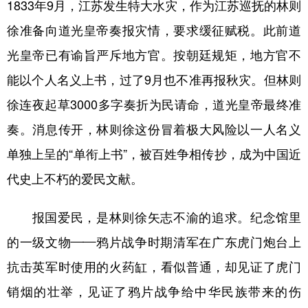
1833年9月，江苏发生特大水灾，作为江苏巡抚的林则
徐准备向道光皇帝奏报灾情，要求缓征赋税。此前道
光皇帝已有谕旨严斥地方官。按朝廷规矩，地方官不
能以个人名义上书，过了9月也不准再报秋灾。但林则
徐连夜起草3000多字奏折为民请命，道光皇帝最终准
奏。消息传开，林则徐这份冒着极大风险以一人名义
单独上呈的“单衔上书”，被百姓争相传抄，成为中国近
代史上不朽的爱民文献。
报国爱民，是林则徐矢志不渝的追求。纪念馆里
的一级文物——鸦片战争时期清军在广东虎门炮台上
抗击英军时使用的火药缸，看似普通，却见证了虎门
销烟的壮举，见证了鸦片战争给中华民族带来的伤