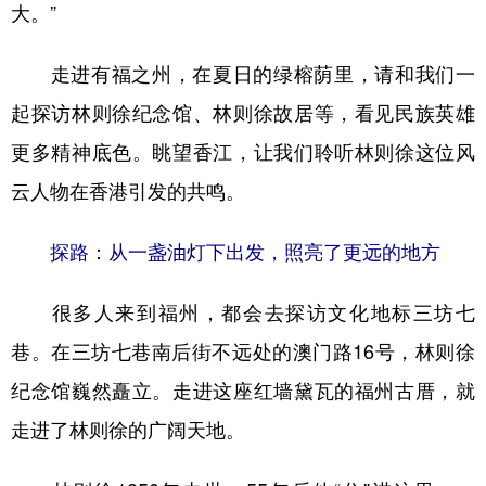
山东
河南
湖北
湖南
大。”
广东
广西
海南
重庆
走进有福之州，在夏日的绿榕荫里，请和我们一
四川
贵州
云南
西藏
起探访林则徐纪念馆、林则徐故居等，看见民族英雄
陕西
甘肃
青海
宁夏
更多精神底色。眺望香江，让我们聆听林则徐这位风
新疆
内蒙古
黑龙江
云人物在香港引发的共鸣。
探路：从一盏油灯下出发，照亮了更远的地方
多语种频道
很多人来到福州，都会去探访文化地标三坊七
English
Español
Français
عربى
巷。在三坊七巷南后街不远处的澳门路16号，林则徐
Русский язык
日本語
한국어
纪念馆巍然矗立。走进这座红墙黛瓦的福州古厝，就
Deutsch
Português
走进了林则徐的广阔天地。