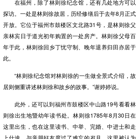
在福州，除了林则徐纪念馆，还有几处地方可以
探访。一处是林则徐故居，历经修缮后于去年8月正式
开放。它位于福州市鼓楼区文北路31号，是林则徐父
亲林宾日于道光初年购置的一处房产。林则徐父母百
年于此，林则徐回乡丁忧守制、晚年退养归田亦居于
此。
“林则徐纪念馆对林则徐的一生做全景式介绍，故
居则侧重讲述林则徐和故乡的故事。”谢婷婷说。
此外，还可以到福州市鼓楼区中山路19号看看林
则徐出生地暨幼年读书处。林则徐1785年8月30日在
这里出生，也在这里读书、中举、完婚、中进士和走
上仕途，与亲朋好友度过了难忘的岁月。这里被认为