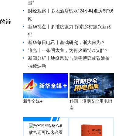
量”
财经观察丨
多地酒店试水“24小时退房制”观
察
的辩
新华视点丨
多维度发力 探索乡村振兴新路
径
新华每日电讯丨
基础研究，浙大何为？
追光丨
一条明太鱼，为何火遍“东北超”？
新闻分析丨地缘风险与供需博弈或致油价
持续波动
科画丨汛期安全用电指
新华全媒+
南
故宫还可以这么看