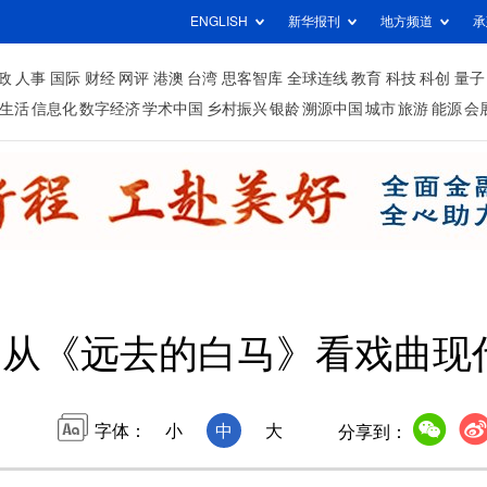
ENGLISH
新华报刊
地方频道
承
政
人事
国际
财经
网评
港澳
台湾
思客智库
全球连线
教育
科技
科创
量子
生活
信息化
数字经济
学术中国
乡村振兴
银龄
溯源中国
城市
旅游
能源
会
丨从《远去的白马》看戏曲现
字体：
小
中
大
分享到：