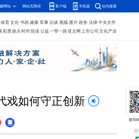
建网站
网站无障碍
客户端
手机版
站内搜索
体育
文化
书画
健康
军事
访谈
视频
图片
政务
法律
中央文件
展
彩票
娱乐
时尚
悦读
公益
一带一路
亚太网
上市公司
文化产业
代戏如何守正创新