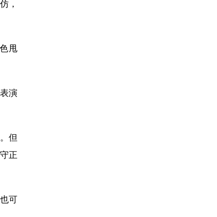
仿，
色甩
表演
。但
守正
也可