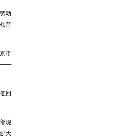
劳动
焦普
京市
——
低回
部现
临“大