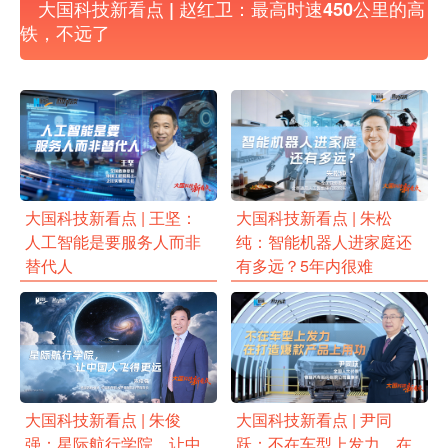
大国科技新看点 | 赵红卫：最高时速450公里的高
铁，不远了
大国科技新看点 | 王坚：
大国科技新看点 | 朱松
人工智能是要服务人而非
纯：智能机器人进家庭还
替代人
有多远？5年内很难
大国科技新看点 | 朱俊
大国科技新看点 | 尹同
强：星际航行学院，让中
跃：不在车型上发力，在